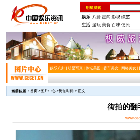
明星搜索
娱乐
八卦
星闻
影视
综艺
生活
游玩
美食
百味
便民
娱乐八卦
|
明星写真
|
体坛美图
|
香车美女
|
网络美女
|
当前位置：
首页
>
图片中心
>
街拍时尚
> 正文
街拍的翻
www.cec