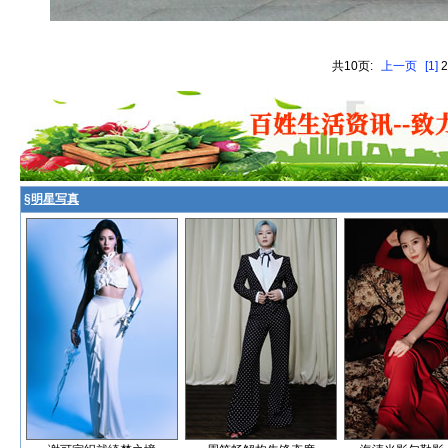
共10页:
上一页
[1]
§
明星写真