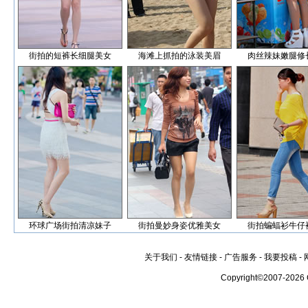
街拍的短裤长细腿美女
海滩上抓拍的泳装美眉
肉丝辣妹嫩腿修
环球广场街拍清凉妹子
街拍曼妙身姿优雅美女
街拍蝙蝠衫牛仔
关于我们
-
友情链接
-
广告服务
-
我要投稿
-
Copyright©2007-2026