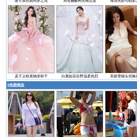
谢可寅织就绮梦之境
周笔畅解构先锋态度
海清光影勾勒影
孟子义粉裳独坐秋千
白鹿如花在野温柔热烈
宋妍霏镜头切换
§
热图精选