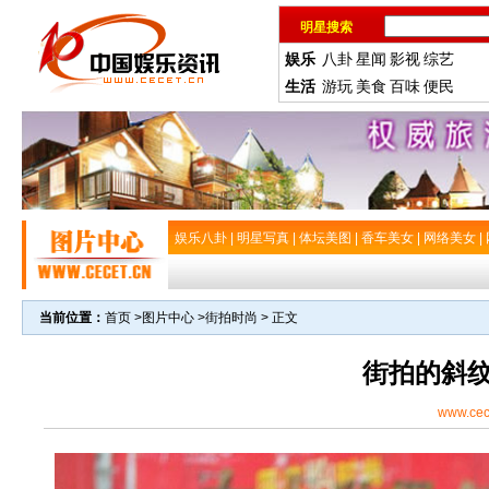
明星搜索
娱乐
八卦
星闻
影视
综艺
生活
游玩
美食
百味
便民
娱乐八卦
|
明星写真
|
体坛美图
|
香车美女
|
网络美女
|
当前位置：
首页
>
图片中心
>
街拍时尚
> 正文
街拍的斜
www.cec