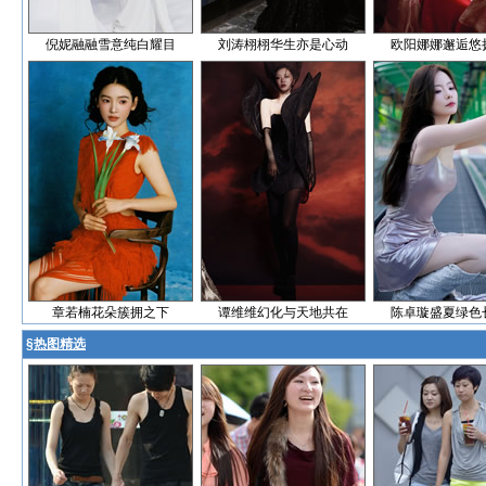
倪妮融融雪意纯白耀目
刘涛栩栩华生亦是心动
欧阳娜娜邂逅悠
章若楠花朵簇拥之下
谭维维幻化与天地共在
陈卓璇盛夏绿色
§
热图精选