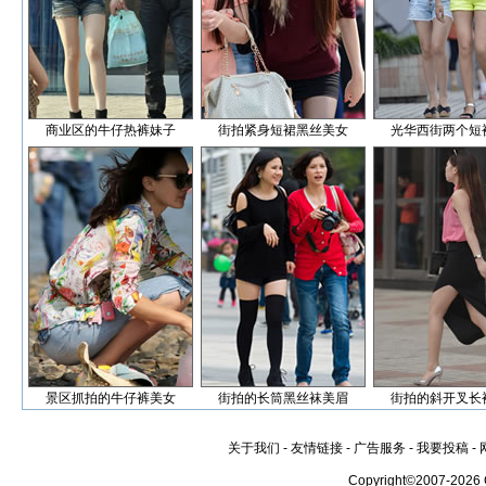
商业区的牛仔热裤妹子
街拍紧身短裙黑丝美女
光华西街两个短
景区抓拍的牛仔裤美女
街拍的长筒黑丝袜美眉
街拍的斜开叉长
关于我们
-
友情链接
-
广告服务
-
我要投稿
-
Copyright©2007-2026