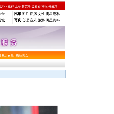
刘芳菲
董卿
王菲
林志玲
金喜善
梅根-福克斯
饮食
汽车
图片
疾病
女性
明星隐私
围城
写真
心理
音乐
旅游
明星资料
|
魅力女星
|
街拍美女