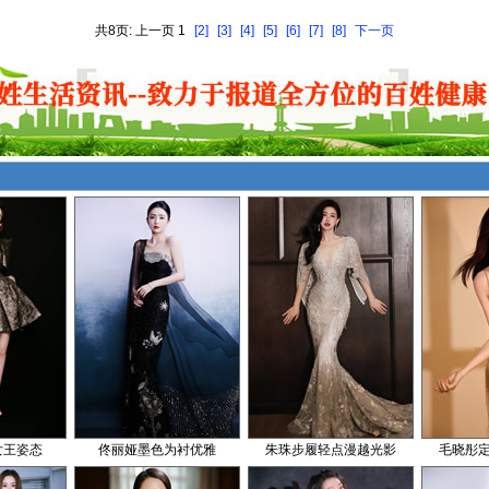
共8页: 上一页 1
[2]
[3]
[4]
[5]
[6]
[7]
[8]
下一页
女王姿态
佟丽娅墨色为衬优雅
朱珠步履轻点漫越光影
毛晓彤