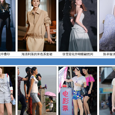
光中叠印
海清利落的米色系套裙
张雪迎化作蝴蝶翩然间
陈卓璇