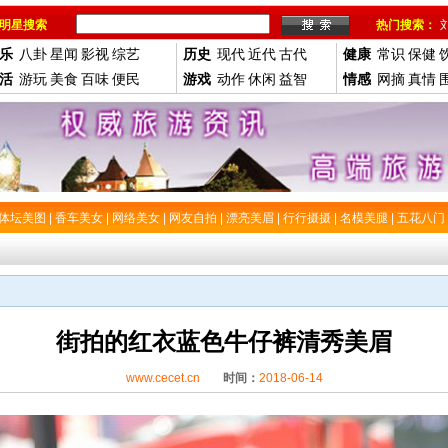
明星搜索
热门搜索：
乐
八卦
星闻
影视
综艺
历史
现代
近代
古代
健康
常识
保健
活
游玩
美食
百味
便民
游戏
动作
休闲
益智
情感
网摘
真情
体坛美图
|
香车美女
|
网络美女
|
网友自拍
|
漂亮美眉
|
行行摄摄
|
名模美腿
|
五花八门
街拍的红衣蓝色牛仔裤清秀美眉
www.cecet.cn
时间：
2018-06-14