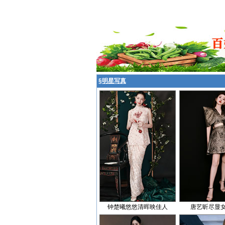
§
明星写真
钟楚曦悠悠清晖映佳人
唐艺昕尽显