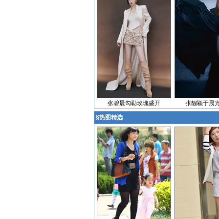
张碧晨勾勒玫瑰盛开
张靓颖于晨
§
热图精选