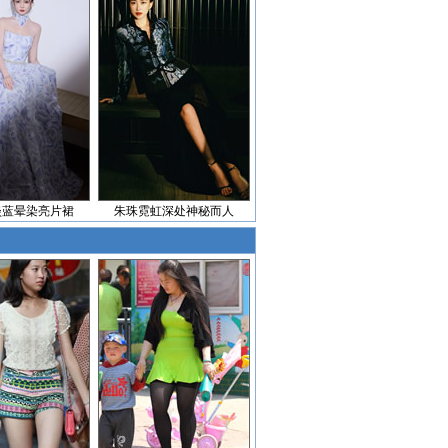
淡蓝晕染亮片裙
朱珠霓虹深处神秘而人