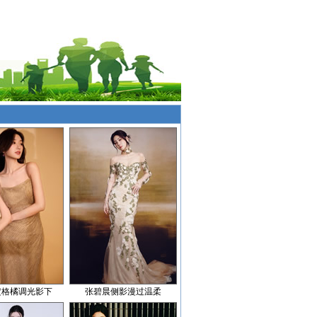
定格橘调光影下
张碧晨侧影漫过温柔