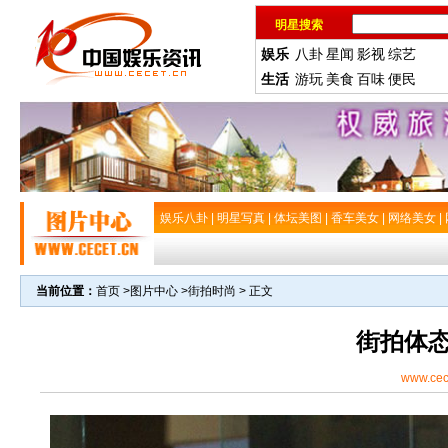
明星搜索
娱乐
八卦
星闻
影视
综艺
生活
游玩
美食
百味
便民
娱乐八卦
|
明星写真
|
体坛美图
|
香车美女
|
网络美女
|
当前位置：
首页
>
图片中心
>
街拍时尚
> 正文
街拍体
www.cec