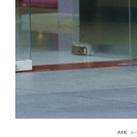
共6页:
上