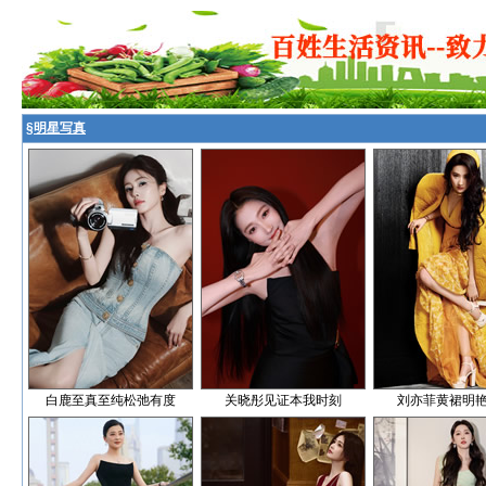
§
明星写真
白鹿至真至纯松弛有度
关晓彤见证本我时刻
刘亦菲黄裙明