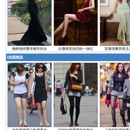
梅婷徜徉繁华都市街头
白鹿肆意热烈的一抹红
宣璐清爽穿搭活
§
热图精选