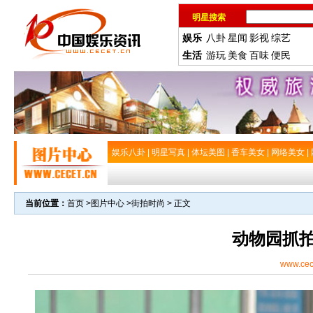
明星搜索
娱乐
八卦
星闻
影视
综艺
生活
游玩
美食
百味
便民
娱乐八卦
|
明星写真
|
体坛美图
|
香车美女
|
网络美女
|
当前位置：
首页
>
图片中心
>
街拍时尚
> 正文
动物园抓
www.cec