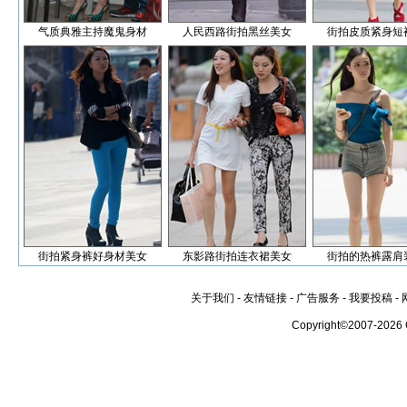
气质典雅主持魔鬼身材
人民西路街拍黑丝美女
街拍皮质紧身短
街拍紧身裤好身材美女
东影路街拍连衣裙美女
街拍的热裤露肩
关于我们
-
友情链接
-
广告服务
-
我要投稿
-
Copyright©2007-2026