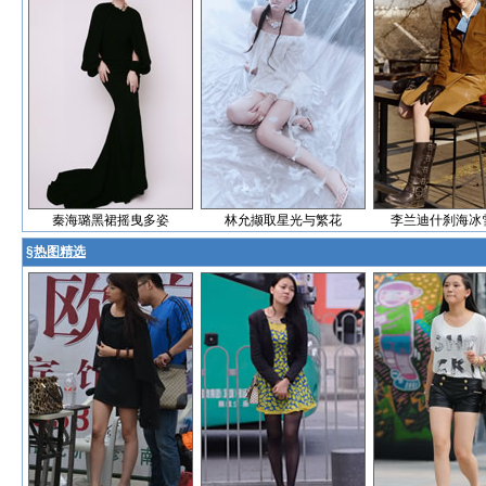
秦海璐黑裙摇曳多姿
林允撷取星光与繁花
李兰迪什刹海冰
§
热图精选