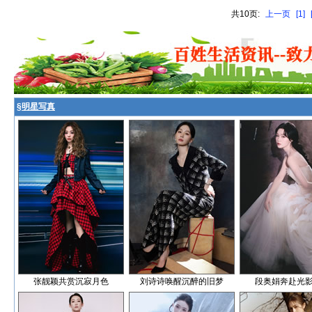
共10页:
上一页
[1]
§
明星写真
张靓颖共赏沉寂月色
刘诗诗唤醒沉醉的旧梦
段奥娟奔赴光