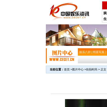
娱
生
娱乐八卦
|
明星写真
|
当前位置：
首页
>
图片中心
>
街拍时尚
> 正文