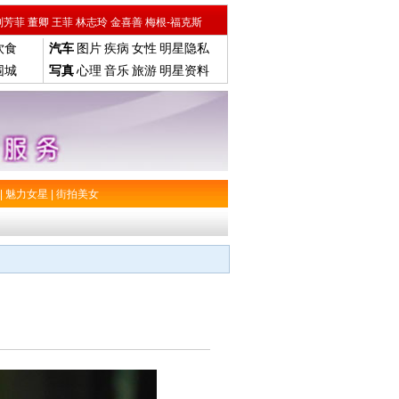
刘芳菲
董卿
王菲
林志玲
金喜善
梅根-福克斯
饮食
汽车
图片
疾病
女性
明星隐私
围城
写真
心理
音乐
旅游
明星资料
|
魅力女星
|
街拍美女