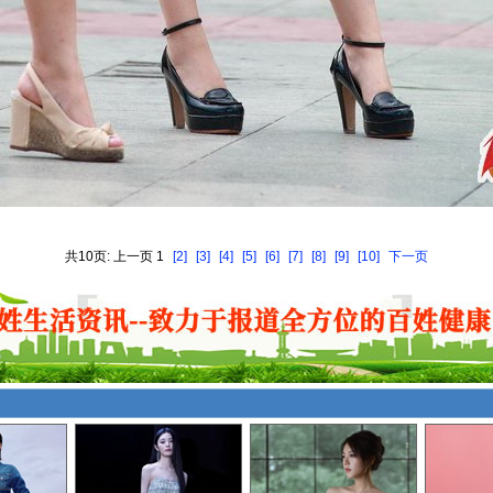
共10页: 上一页 1
[2]
[3]
[4]
[5]
[6]
[7]
[8]
[9]
[10]
下一页