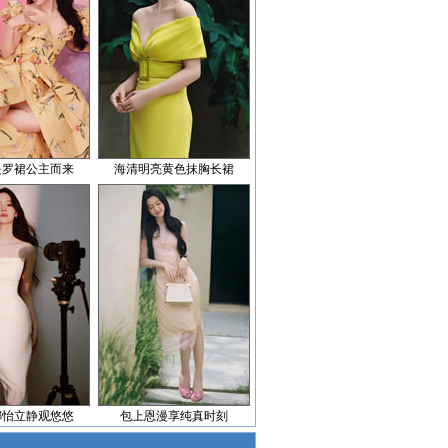
提罗裙公主而来
海清明亮黄色抹胸长裙
娜怡立静观悠悠
包上恩漫享纯真时刻