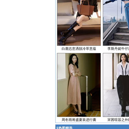
白鹿恣意洒脱冷萃意蕴
李斯丹妮牛仔
周冬雨将盛夏装进行囊
宋茜喧嚣之外
§
热图精选