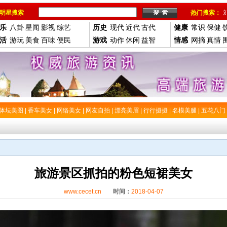
明星搜索
热门搜索：
乐
八卦
星闻
影视
综艺
历史
现代
近代
古代
健康
常识
保健
活
游玩
美食
百味
便民
游戏
动作
休闲
益智
情感
网摘
真情
体坛美图
|
香车美女
|
网络美女
|
网友自拍
|
漂亮美眉
|
行行摄摄
|
名模美腿
|
五花八门
旅游景区抓拍的粉色短裙美女
www.cecet.cn
时间：
2018-04-07