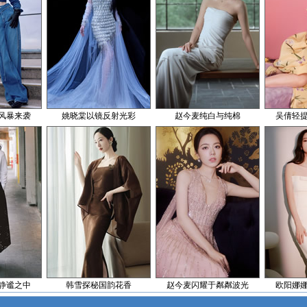
风暴来袭
姚晓棠以镜反射光彩
赵今麦纯白与纯棉
吴倩轻
静谧之中
韩雪探秘国韵花香
赵今麦闪耀于粼粼波光
欧阳娜