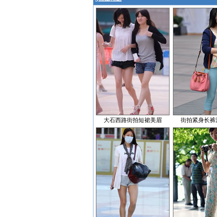
大石西路街拍短裙美眉
街拍紧身长裤