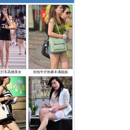
边打车高挑美女
街拍牛仔热裤丰满姐姐