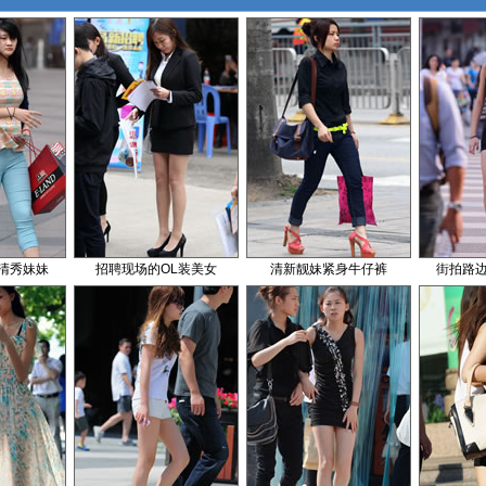
清秀妹妹
招聘现场的OL装美女
清新靓妹紧身牛仔裤
街拍路