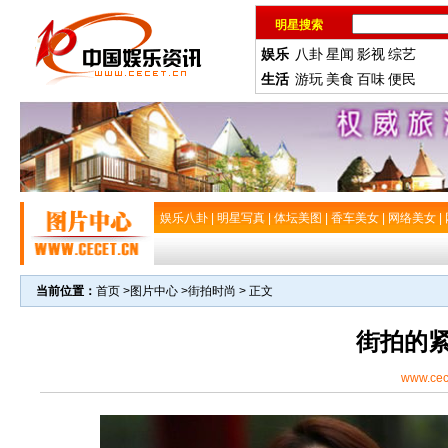
明星搜索
娱乐
八卦
星闻
影视
综艺
生活
游玩
美食
百味
便民
娱乐八卦
|
明星写真
|
体坛美图
|
香车美女
|
网络美女
|
当前位置：
首页
>
图片中心
>
街拍时尚
> 正文
街拍的
www.cec