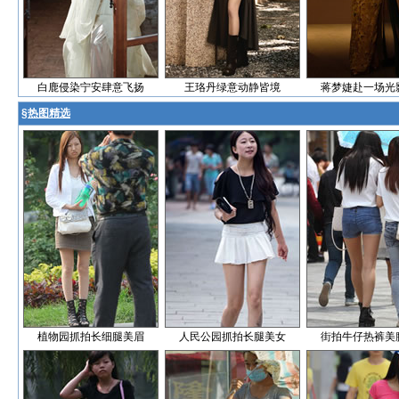
白鹿侵染宁安肆意飞扬
王珞丹绿意动静皆境
蒋梦婕赴一场光
§
热图精选
植物园抓拍长细腿美眉
人民公园抓拍长腿美女
街拍牛仔热裤美