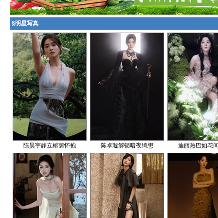
§
明星写真
陈昊宇静立榕荫怀抱
陈卓璇解锁暗夜绮想
迪丽热巴如花