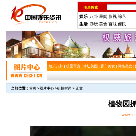
明星搜索
娱乐
八卦
星闻
影视
综艺
生活
游玩
美食
百味
便民
娱乐八卦
|
明星写真
|
体坛美图
|
香车美女
|
网络美女
|
当前位置：
首页
>
图片中心
>
街拍时尚
> 正文
植物园
www.cec