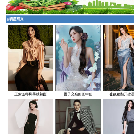
§
明星写真
王紫璇椰风墨纱翩跹
孟子义宛如画中仙
张靓颖翻开蜜