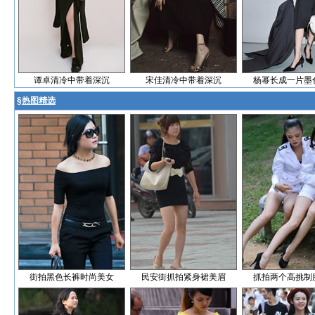
谭卓清冷中带着深沉
宋佳清冷中带着深沉
杨幂长成一片墨
§
热图精选
街拍黑色长裤时尚美女
民安街抓拍紧身裙美眉
抓拍两个高挑制