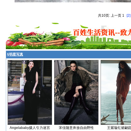
共10页: 上一页 1
[2]
§
明星写真
Angelababy摄人引力迷宫
宋佳随意奔放自由野性
王紫璇红裙翩