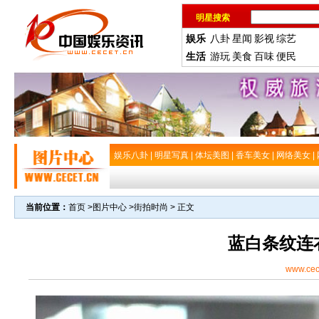
明星搜索
娱乐
八卦
星闻
影视
综艺
生活
游玩
美食
百味
便民
娱乐八卦
|
明星写真
|
体坛美图
|
香车美女
|
网络美女
|
当前位置：
首页
>
图片中心
>
街拍时尚
> 正文
蓝白条纹连
www.cec