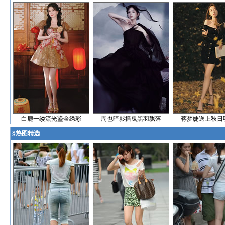
白鹿一缕流光鎏金绣彩
周也暗影摇曳黑羽飘落
蒋梦婕送上秋日
§
热图精选