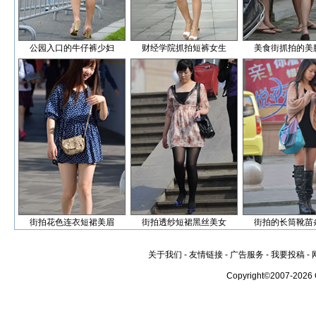
公园入口的牛仔裤少妇
财经学院抓拍短裤女生
美食街抓拍的美
街拍花色连衣短裙美眉
街拍透纱短裙黑丝美女
街拍的长筒靴苗
关于我们
-
友情链接
-
广告服务
-
我要投稿
-
Copyright©2007-2026