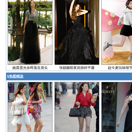
姚晨霞光余晖落在肩头
张靓颖暗夜前踏碎平庸
赵今麦玩味细
§
热图精选