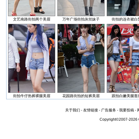
文艺南路街拍两个美眉
万年广场街拍灰丝妹子
街拍的连衣裙白
街拍牛仔热裤裸腿美眉
花园路街拍的短裤美眉
跟拍白嫩美腿逛
关于我们
-
友情链接
-
广告服务
-
我要投稿
-
Copyright©2007-2026