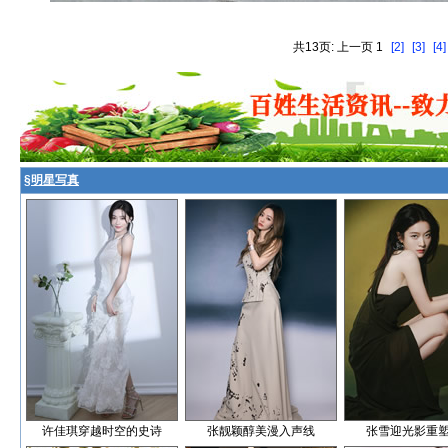
共13页: 上一页 1
[2]
[3]
[4]
§
明星写真
许佳琪穿越时空的史诗
张靓颖醇美漫入声线
张雪迎光影重