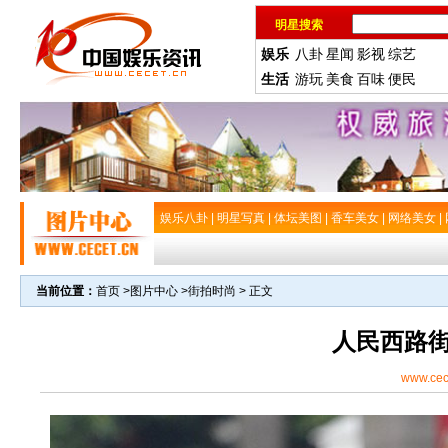
明星搜索
娱乐
八卦
星闻
影视
综艺
生活
游玩
美食
百味
便民
娱乐八卦
|
明星写真
|
体坛美图
|
香车美女
|
网络美女
|
当前位置：
首页
>
图片中心
>
街拍时尚
> 正文
人民西路
www.cec