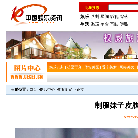
明星搜索
娱乐
八卦
星闻
影视
综艺
生活
游玩
美食
百味
便民
娱乐八卦
|
明星写真
|
体坛美图
|
香车美女
|
网络美女
|
当前位置：
首页
>
图片中心
>
街拍时尚
> 正文
制服妹子皮
www.cec