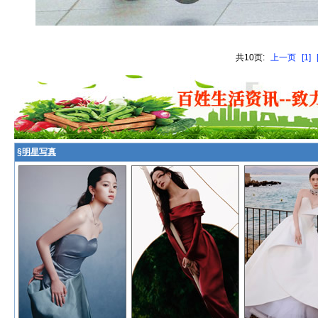
共10页:
上一页
[1]
§
明星写真