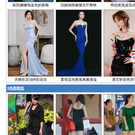
欧阳娜娜海蓝色的夜晚
倪妮细雨朦胧光芒辉映
周也摇曳成流
关晓彤灵动绮彩自在
童瑶流光垂落典雅漫溢
唐艺昕彩色羽
§
热图精选