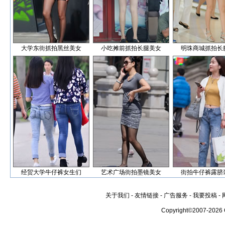
大学东街抓拍黑丝美女
小吃摊前抓拍长腿美女
明珠商城抓拍长
经贸大学牛仔裤女生们
艺术广场街拍墨镜美女
街拍牛仔裤露脐
关于我们
-
友情链接
-
广告服务
-
我要投稿
-
Copyright©2007-2026