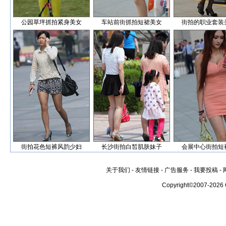
公园草坪抓拍紧身美女
车站前街抓拍短裙美女
街拍的职业套装
街拍花色短裤风韵少妇
长沙街拍白皙肌肤妹子
会展中心街拍短
关于我们
-
友情链接
-
广告服务
-
我要投稿
-
Copyright©2007-2026