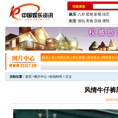
明星搜索
娱乐
八卦
星闻
影视
综艺
生活
游玩
美食
百味
便民
娱乐八卦
|
明星写真
|
体坛美图
|
香车美女
|
网络美女
|
当前位置：
首页
>
图片中心
>
街拍时尚
> 正文
风情牛仔裤
www.cec