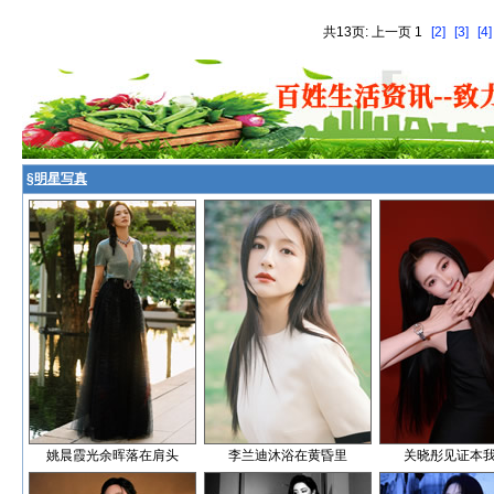
共13页: 上一页 1
[2]
[3]
[4]
§
明星写真
姚晨霞光余晖落在肩头
李兰迪沐浴在黄昏里
关晓彤见证本