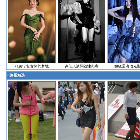
张紫宁复古绿的梦境
许佳琪演绎随性恣意
姚晓棠流动光
§
热图精选