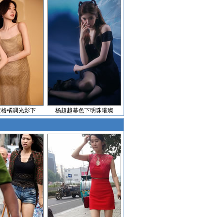
定格橘调光影下
杨超越幕色下明珠璀璨