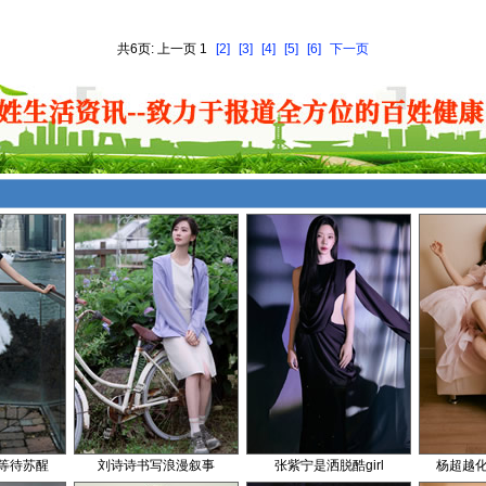
共6页: 上一页 1
[2]
[3]
[4]
[5]
[6]
下一页
等待苏醒
刘诗诗书写浪漫叙事
张紫宁是洒脱酷girl
杨超越