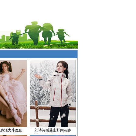
化身活力小魔仙
刘诗诗感受山野间沉静