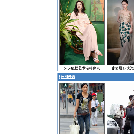
朱珠触摸艺术定格像素
张碧晨步伐悠
§
热图精选