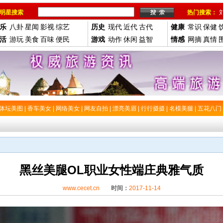
明星搜索
热门搜索：
乐
八卦
星闻
影视
综艺
历史
现代
近代
古代
健康
常识
保健
活
游玩
美食
百味
便民
游戏
动作
休闲
益智
情感
网摘
真情
体坛美图
|
香车美女
|
网络美女
|
网友自拍
|
漂亮美眉
|
行行摄摄
|
名模美腿
|
五花八门
黑丝美腿OL职业女性端庄典雅气质
www.cecet.cn
时间：
2017-11-14