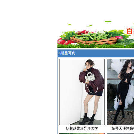
§
明星写真
杨超越叠穿异形美学
杨幂天使降临