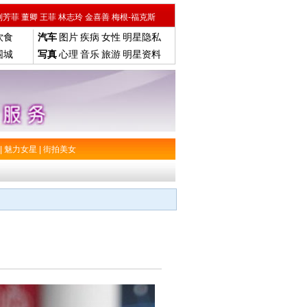
刘芳菲
董卿
王菲
林志玲
金喜善
梅根-福克斯
饮食
汽车
图片
疾病
女性
明星隐私
围城
写真
心理
音乐
旅游
明星资料
|
魅力女星
|
街拍美女