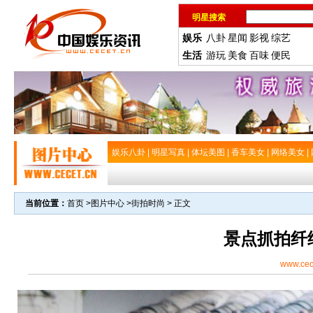
明星搜索
娱乐
八卦
星闻
影视
综艺
生活
游玩
美食
百味
便民
娱乐八卦
|
明星写真
|
体坛美图
|
香车美女
|
网络美女
|
当前位置：
首页
>
图片中心
>
街拍时尚
> 正文
景点抓拍纤
www.cec