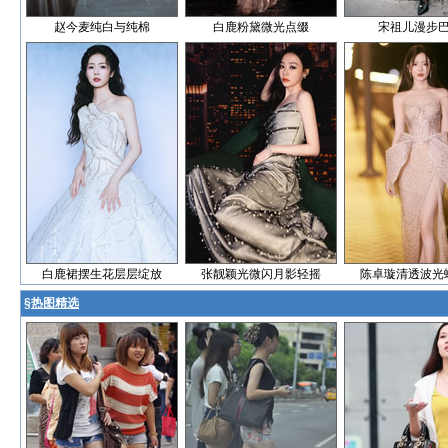
赵今麦纯白与纯棉
白鹿粉黛微光点缀
宋祖儿漫步
白鹿裙摆生花层层绽放
张靓颖光微闪月影轻摇
陈卓璇清透波光
§
热图精选