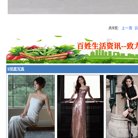
共9页:
上一页
[1
§
明星写真