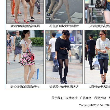
康复西路街拍热裤美眉
花色热裤淑女双腿紧致
步行街抓拍高挑
街拍短裙白皙肌肤美女
短裙黑丝妹子体态大方
太阳镜妹子风韵
关于我们
-
友情链接
-
广告服务
-
我要投稿
-
Copyright©2007-2026