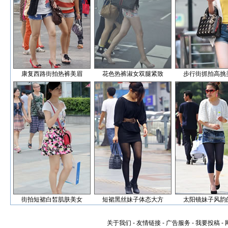
康复西路街拍热裤美眉
花色热裤淑女双腿紧致
步行街抓拍高挑
街拍短裙白皙肌肤美女
短裙黑丝妹子体态大方
太阳镜妹子风韵
关于我们
-
友情链接
-
广告服务
-
我要投稿
-