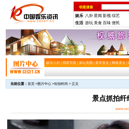
明星搜索
娱乐
八卦
星闻
影视
综艺
生活
游玩
美食
百味
便民
娱乐八卦
|
明星写真
|
体坛美图
|
香车美女
|
网络美女
|
当前位置：
首页
>
图片中心
>
街拍时尚
> 正文
景点抓拍纤
www.cec