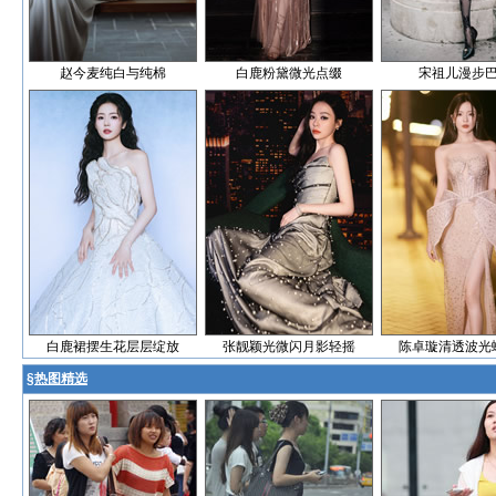
赵今麦纯白与纯棉
白鹿粉黛微光点缀
宋祖儿漫步
白鹿裙摆生花层层绽放
张靓颖光微闪月影轻摇
陈卓璇清透波光
§
热图精选