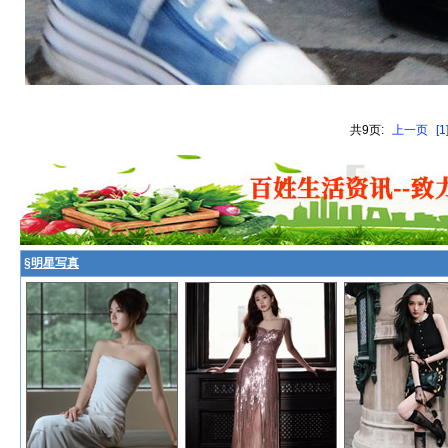
共9页:
上一页
[1
§
明星写真