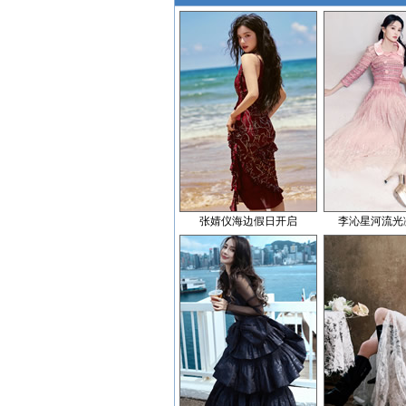
张婧仪海边假日开启
李沁星河流光