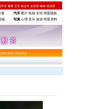
刘芳菲
董卿
王菲
林志玲
金喜善
梅根-福克斯
饮食
汽车
图片
疾病
女性
明星隐私
围城
写真
心理
音乐
旅游
明星资料
|
魅力女星
|
街拍美女