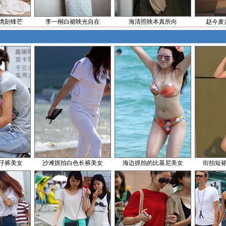
镌刻锋芒
李一桐白裙映光自在
海清照映本真所向
赵今麦
仔裤美女
沙滩抓拍白色长裤美女
海边抓拍的比基尼美女
街拍短