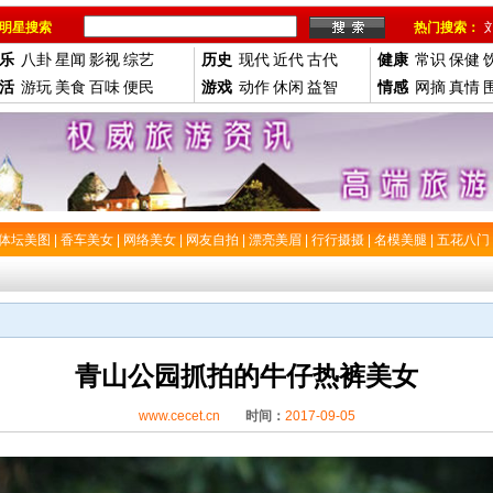
明星搜索
热门搜索：
乐
八卦
星闻
影视
综艺
历史
现代
近代
古代
健康
常识
保健
活
游玩
美食
百味
便民
游戏
动作
休闲
益智
情感
网摘
真情
体坛美图
|
香车美女
|
网络美女
|
网友自拍
|
漂亮美眉
|
行行摄摄
|
名模美腿
|
五花八门
青山公园抓拍的牛仔热裤美女
www.cecet.cn
时间：
2017-09-05