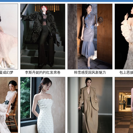
凝成幻梦
李斯丹妮灼灼红发席卷
韩雪感受国风新魅力
包上恩