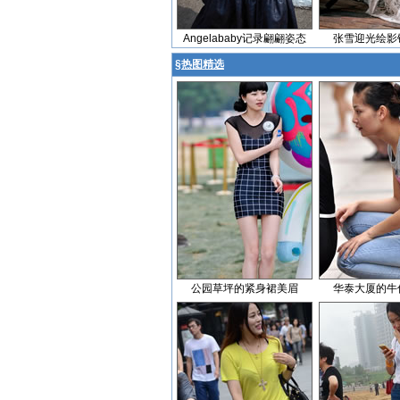
Angelababy记录翩翩姿态
张雪迎光绘影
§
热图精选
公园草坪的紧身裙美眉
华泰大厦的牛