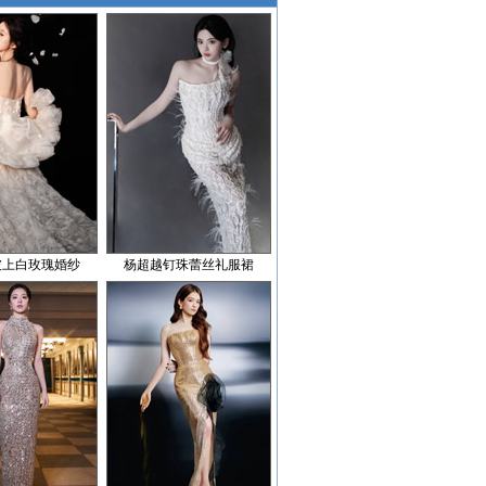
披上白玫瑰婚纱
杨超越钉珠蕾丝礼服裙