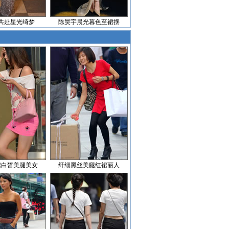
共赴星光绮梦
陈昊宇晨光暮色至裙摆
裙白皙美腿美女
纤细黑丝美腿红裙丽人