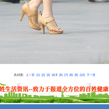
共10页:
上一页
[1]
[2]
[3]
[4]
5
[6]
[7]
[8]
[9]
[10]
下一页