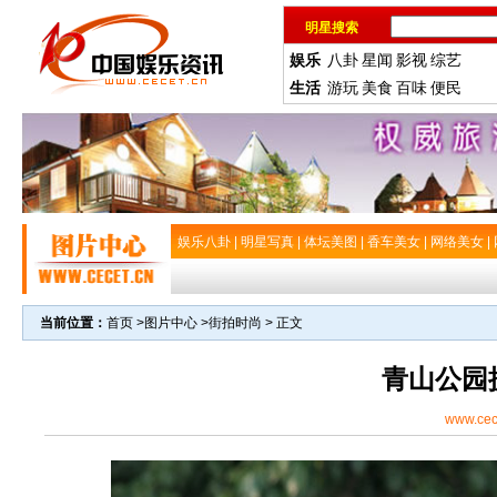
明星搜索
娱乐
八卦
星闻
影视
综艺
生活
游玩
美食
百味
便民
娱乐八卦
|
明星写真
|
体坛美图
|
香车美女
|
网络美女
|
当前位置：
首页
>
图片中心
>
街拍时尚
> 正文
青山公园
www.cec