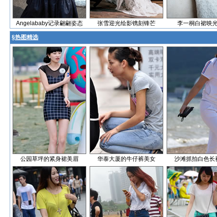
Angelababy记录翩翩姿态
张雪迎光绘影镌刻锋芒
李一桐白裙映
§
热图精选
公园草坪的紧身裙美眉
华泰大厦的牛仔裤美女
沙滩抓拍白色长