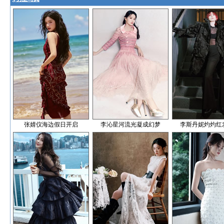
张婧仪海边假日开启
李沁星河流光凝成幻梦
李斯丹妮灼灼红