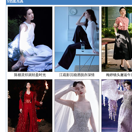
§
明星写真
陈都灵织就轻盈时光
江疏影沉稳洒脱亦深情
梅婷镜头邂逅午