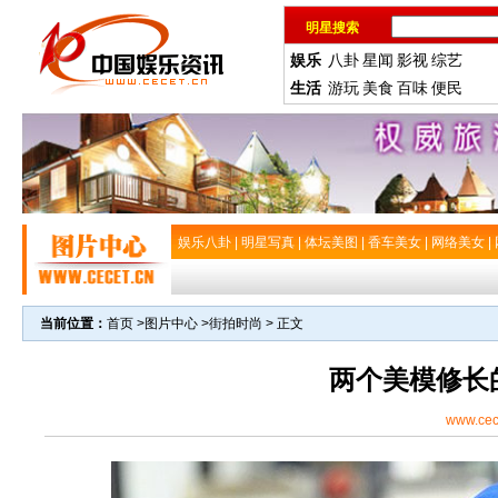
明星搜索
娱乐
八卦
星闻
影视
综艺
生活
游玩
美食
百味
便民
娱乐八卦
|
明星写真
|
体坛美图
|
香车美女
|
网络美女
|
当前位置：
首页
>
图片中心
>
街拍时尚
> 正文
两个美模修长
www.cec