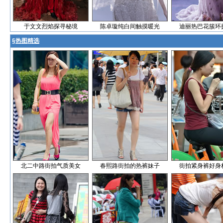
于文文烈焰探寻秘境
陈卓璇纯白间触摸暖光
迪丽热巴花簇环
§
热图精选
北二中路街拍气质美女
春熙路街拍的热裤妹子
街拍紧身裤好身