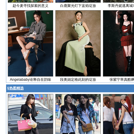
赵今麦寻找探索的意义
白鹿聚光灯下蓝焰绽放
李斯丹妮逃离城
Angelababy诠释自在韵味
段奥娟定格此刻的绽放
张紫宁率真酷
§
热图精选