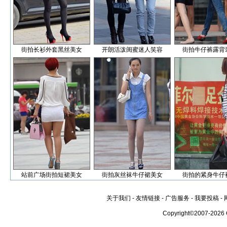
街拍长衫外套黑丝美女
开朗活泼闺蜜迷人笑容
街拍牛仔裤露背
站前广场街拍短裙美女
街拍灰丝袜牛仔裙美女
街拍的紧身牛仔
关于我们
-
友情链接
-
广告服务
-
我要投稿
-
Copyright©2007-2026