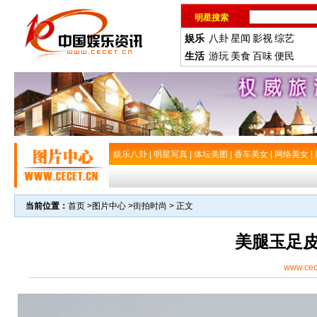
明星搜索
娱乐
八卦
星闻
影视
综艺
生活
游玩
美食
百味
便民
娱乐八卦
|
明星写真
|
体坛美图
|
香车美女
|
网络美女
|
当前位置：
首页
>
图片中心
>
街拍时尚
> 正文
美腿玉足
www.cec