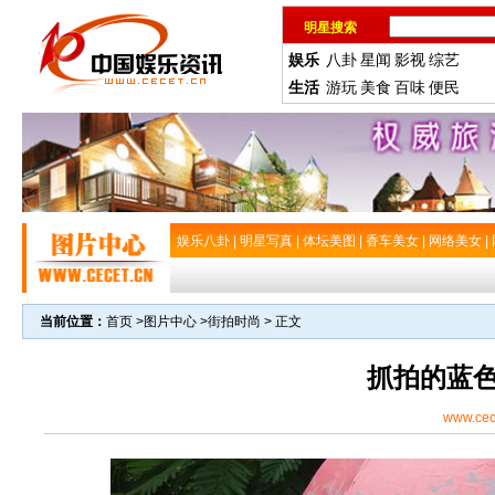
明星搜索
娱乐
八卦
星闻
影视
综艺
生活
游玩
美食
百味
便民
娱乐八卦
|
明星写真
|
体坛美图
|
香车美女
|
网络美女
|
当前位置：
首页
>
图片中心
>
街拍时尚
> 正文
抓拍的蓝
www.cec