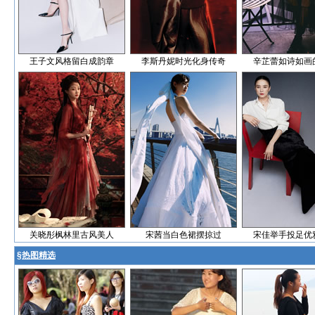
王子文风格留白成韵章
李斯丹妮时光化身传奇
辛芷蕾如诗如画
关晓彤枫林里古风美人
宋茜当白色裙摆掠过
宋佳举手投足优
§
热图精选