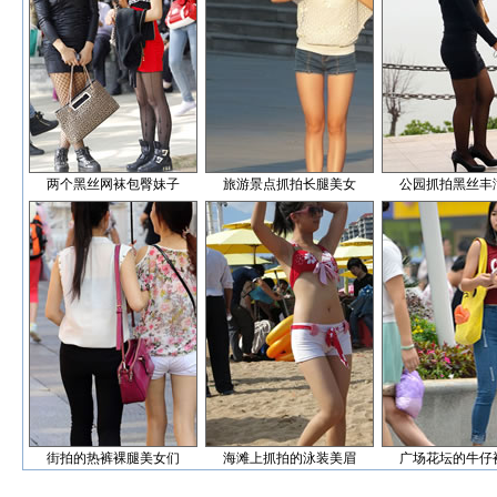
两个黑丝网袜包臀妹子
旅游景点抓拍长腿美女
公园抓拍黑丝丰
街拍的热裤裸腿美女们
海滩上抓拍的泳装美眉
广场花坛的牛仔