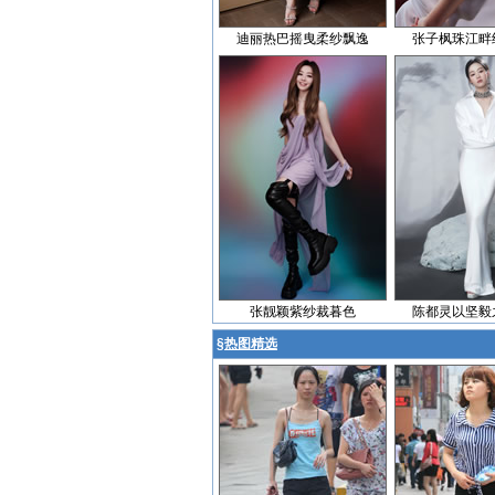
迪丽热巴摇曳柔纱飘逸
张子枫珠江畔
张靓颖紫纱裁暮色
陈都灵以坚毅
§
热图精选