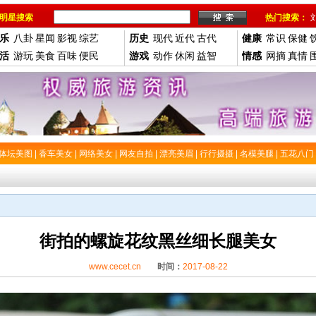
明星搜索
热门搜索：
乐
八卦
星闻
影视
综艺
历史
现代
近代
古代
健康
常识
保健
活
游玩
美食
百味
便民
游戏
动作
休闲
益智
情感
网摘
真情
体坛美图
|
香车美女
|
网络美女
|
网友自拍
|
漂亮美眉
|
行行摄摄
|
名模美腿
|
五花八门
街拍的螺旋花纹黑丝细长腿美女
www.cecet.cn
时间：
2017-08-22