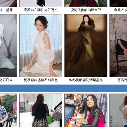
纯白盛开
宋茜自在随性光芒万丈
倪妮优雅的油画女郎
金晨衣
之石而立
杨幂静静盛放不动声色
陈都灵动静间熠熠鎏光
万茜