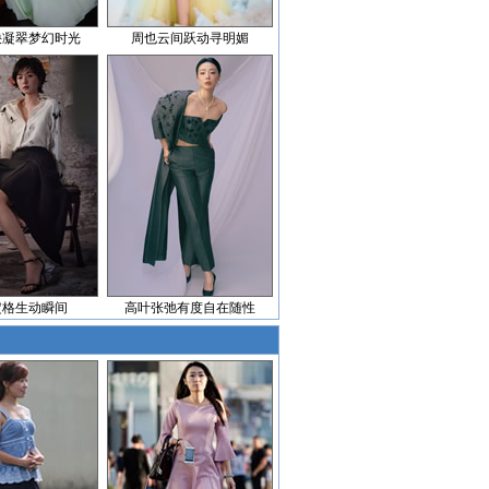
袂凝翠梦幻时光
周也云间跃动寻明媚
定格生动瞬间
高叶张弛有度自在随性