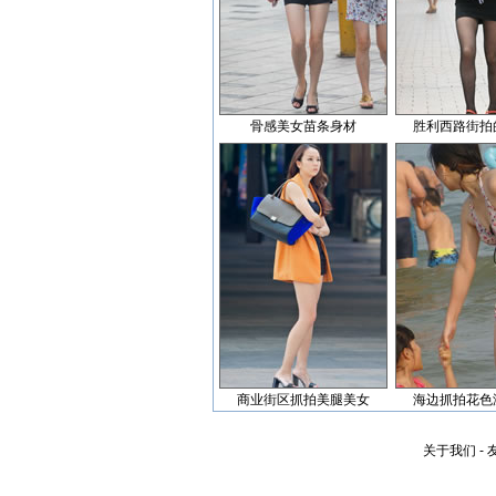
骨感美女苗条身材
胜利西路街拍
商业街区抓拍美腿美女
海边抓拍花色
关于我们
-