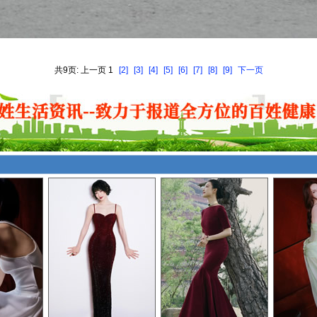
共9页: 上一页 1
[2]
[3]
[4]
[5]
[6]
[7]
[8]
[9]
下一页