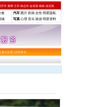
刘芳菲
董卿
王菲
林志玲
金喜善
梅根-福克斯
饮食
汽车
图片
疾病
女性
明星隐私
围城
写真
心理
音乐
旅游
明星资料
|
魅力女星
|
街拍美女