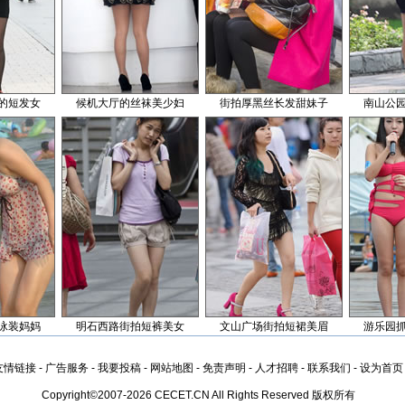
的短发女
候机大厅的丝袜美少妇
街拍厚黑丝长发甜妹子
南山公
泳装妈妈
明石西路街拍短裤美女
文山广场街拍短裙美眉
游乐园
友情链接
-
广告服务
-
我要投稿
-
网站地图
-
免责声明
-
人才招聘
-
联系我们
-
设为首页
Copyright©2007-2026 CECET.CN All Rights Reserved 版权所有