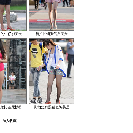
园的牛仔衫美女
街拍长细腿气质美女
抓拍比基尼模特
街拍短裤黑丝低胸美眉
-
加入收藏