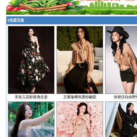
§
明星写真
宋祖儿花影摇曳生姿
王紫璇椰风墨纱翩跹
张婧仪自由野