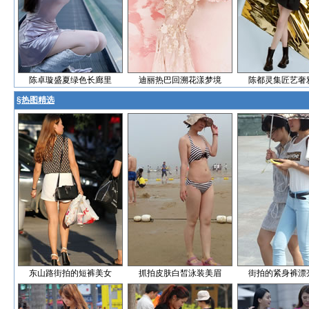
陈卓璇盛夏绿色长廊里
迪丽热巴回溯花漾梦境
陈都灵集匠艺奢
§
热图精选
东山路街拍的短裤美女
抓拍皮肤白皙泳装美眉
街拍的紧身裤漂