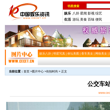
明星搜索
娱乐
八卦
星闻
影视
综艺
生活
游玩
美食
百味
便民
娱乐八卦
|
明星写真
|
体坛美图
|
香车美女
|
网络美女
|
当前位置：
首页
>
图片中心
>
街拍时尚
> 正文
公交车
www.cec