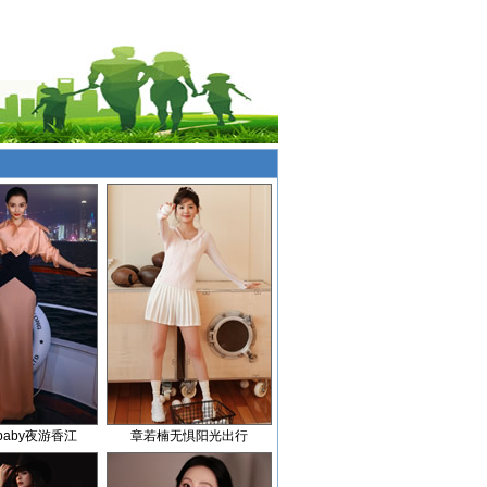
ababy夜游香江
章若楠无惧阳光出行