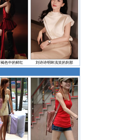
深褐色中的鲜红
刘诗诗明眸浅笑的刹那