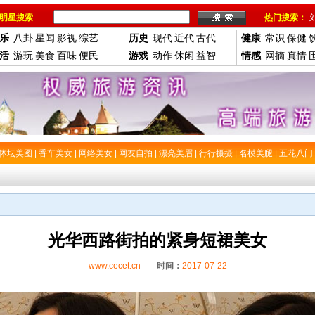
明星搜索
热门搜索：
乐
八卦
星闻
影视
综艺
历史
现代
近代
古代
健康
常识
保健
活
游玩
美食
百味
便民
游戏
动作
休闲
益智
情感
网摘
真情
体坛美图
|
香车美女
|
网络美女
|
网友自拍
|
漂亮美眉
|
行行摄摄
|
名模美腿
|
五花八门
光华西路街拍的紧身短裙美女
www.cecet.cn
时间：
2017-07-22