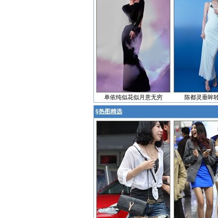
单依纯似花似月意无穷
陈都灵垂眸
§
热图精选