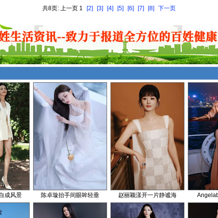
共8页: 上一页 1
[2]
[3]
[4]
[5]
[6]
[7]
[8]
下一页
自成风景
陈卓璇抬手间眼眸轻垂
赵丽颖漾开一片静谧海
Angel