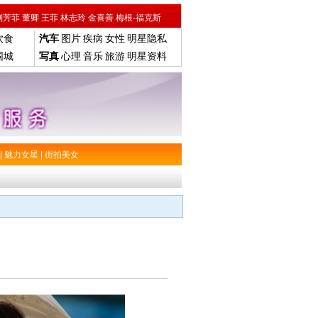
刘芳菲
董卿
王菲
林志玲
金喜善
梅根-福克斯
饮食
汽车
图片
疾病
女性
明星隐私
围城
写真
心理
音乐
旅游
明星资料
|
魅力女星
|
街拍美女