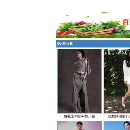
§
明星写真
姚晓棠勾勒率性乐章
姚晨踏浪前行