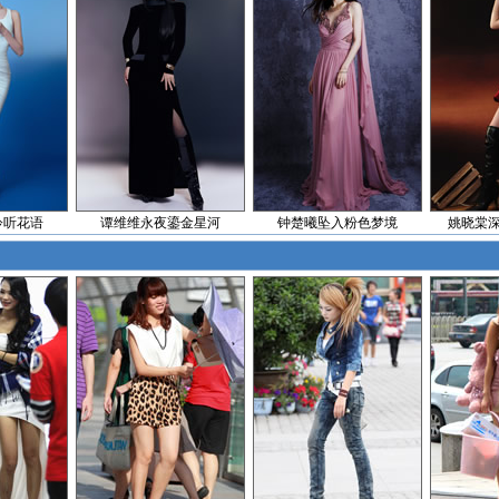
聆听花语
谭维维永夜鎏金星河
钟楚曦坠入粉色梦境
姚晓棠