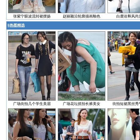
张紫宁眼波流转裙摆扬
赵丽颖沿轮廓描画釉色
白鹿诠释风尚
§
热图精选
广场街拍几个学生美眉
广场花坛抓拍长裤美女
街拍短裙黑丝秀