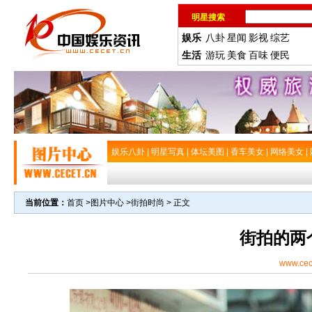
明星搜索
娱乐
八卦
星闻
影视
综艺
生活
游玩
美食
百味
便民
娱乐八卦
|
明星写真
|
体坛美图
|
香车美女
|
网络美女
|
当前位置：
首页
>
图片中心
>
街拍时尚
> 正文
街拍的两
www.cec