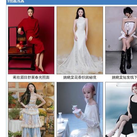
§
明星写真
蒋欣眉目舒展春光照面
姚晓棠花香织就秘境
姚晓棠短发线