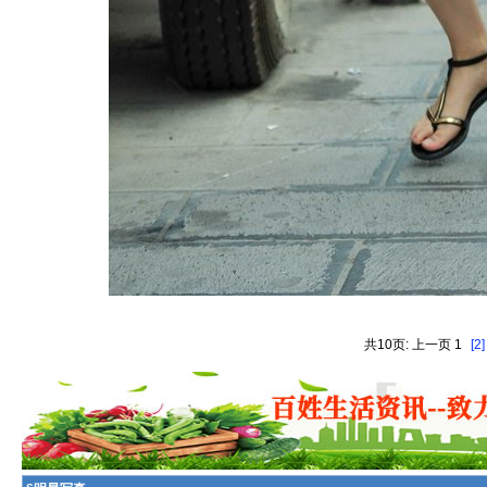
共10页: 上一页 1
[2]