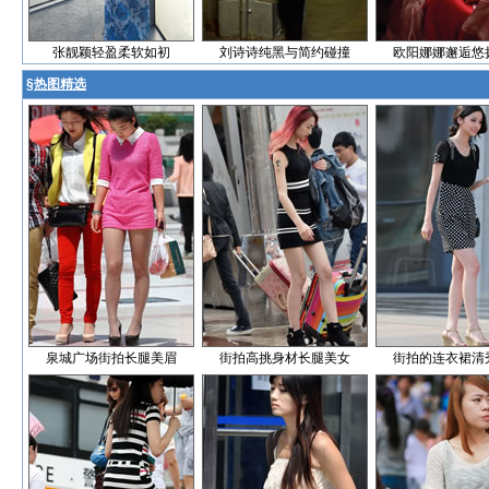
张靓颖轻盈柔软如初
刘诗诗纯黑与简约碰撞
欧阳娜娜邂逅悠
§
热图精选
泉城广场街拍长腿美眉
街拍高挑身材长腿美女
街拍的连衣裙清