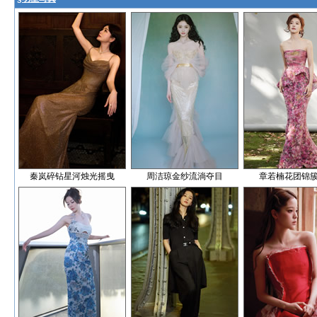
秦岚碎钻星河烛光摇曳
周洁琼金纱流淌夺目
章若楠花团锦