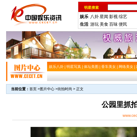
明星搜索
娱乐
八卦
星闻
影视
综艺
生活
游玩
美食
百味
便民
娱乐八卦
|
明星写真
|
体坛美图
|
香车美女
|
网络美女
|
当前位置：
首页
>
图片中心
>
街拍时尚
> 正文
公园里抓
www.cec