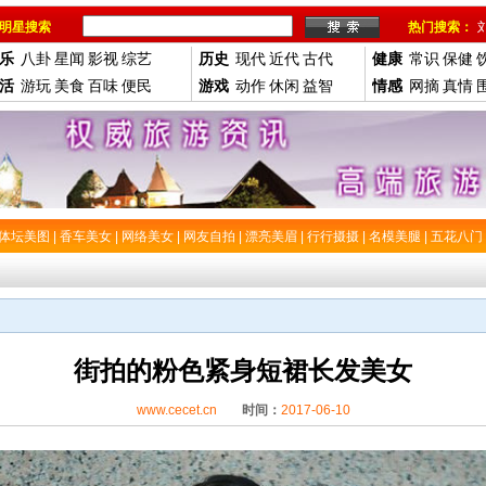
明星搜索
热门搜索：
乐
八卦
星闻
影视
综艺
历史
现代
近代
古代
健康
常识
保健
活
游玩
美食
百味
便民
游戏
动作
休闲
益智
情感
网摘
真情
体坛美图
|
香车美女
|
网络美女
|
网友自拍
|
漂亮美眉
|
行行摄摄
|
名模美腿
|
五花八门
街拍的粉色紧身短裙长发美女
www.cecet.cn
时间：
2017-06-10