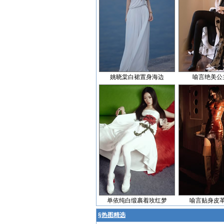
姚晓棠白裙置身海边
喻言绝美公
单依纯白缎裹着玫红梦
喻言贴身皮
§
热图精选