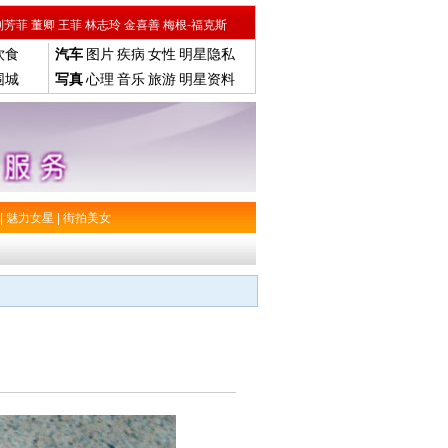
刘芳菲
董卿
王菲
林志玲
金喜善
梅根-福克斯
饮食
汽车
图片
疾病
女性
明星隐私
围城
写真
心理
音乐
旅游
明星资料
|
魅力女星
|
街拍美女