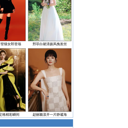
摩登猫女郎登场
邢菲白裙清扬风挽发丝
定格精彩瞬间
赵丽颖漾开一片静谧海