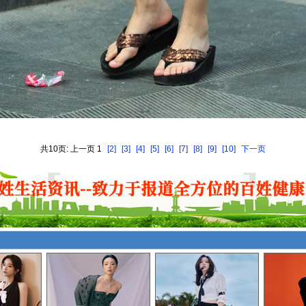
共10页: 上一页 1
[2]
[3]
[4]
[5]
[6]
[7]
[8]
[9]
[10]
下一页