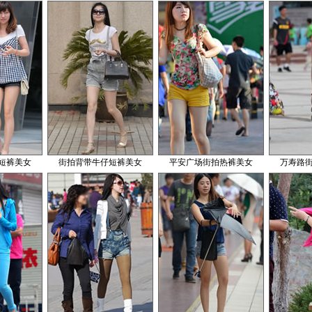
短裤美女
街拍背带牛仔短裤美女
平安广场街拍热裤美女
万寿路