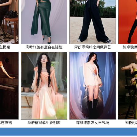
主提裙
高叶张弛有度自在随性
宋妍霏简约之间藏锋芒
陈卓璇
革连衣裙
章若楠葳蕤生香明媚
谭维维散发女王气场
关晓彤