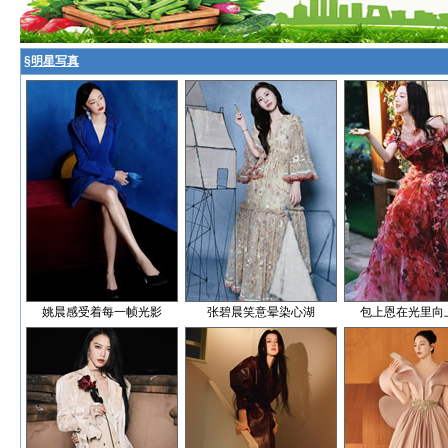
§
明星写真
姚晨感受着每一帧光影
张碧晨笑意晕染心湖
包上恩在光里向