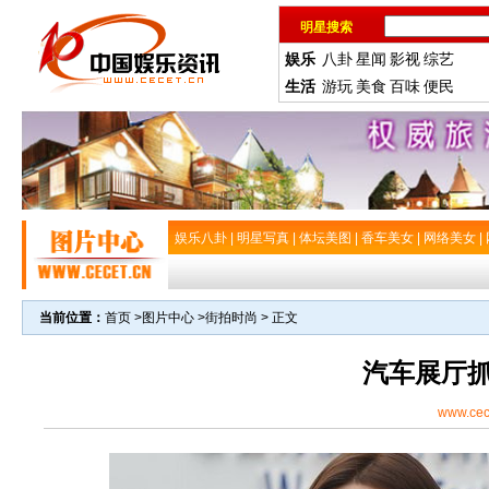
明星搜索
娱乐
八卦
星闻
影视
综艺
生活
游玩
美食
百味
便民
娱乐八卦
|
明星写真
|
体坛美图
|
香车美女
|
网络美女
|
当前位置：
首页
>
图片中心
>
街拍时尚
> 正文
汽车展厅
www.cec