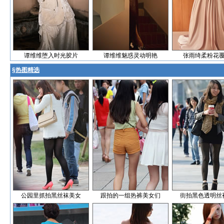
谭维维堕入时光胶片
谭维维魅惑灵动明艳
张雨绮柔粉花
§
热图精选
公园里抓拍黑丝袜美女
跟拍的一组热裤美女们
街拍黑色透明丝