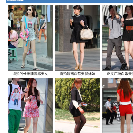
街拍的长细腿骨感美女
街拍短裙白皙美腿妹妹
正义广场白嫩美