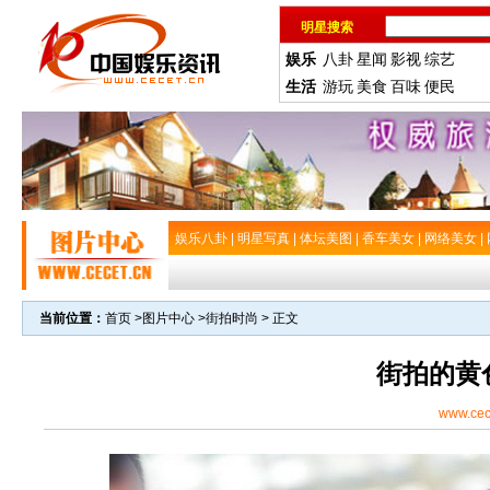
明星搜索
娱乐
八卦
星闻
影视
综艺
生活
游玩
美食
百味
便民
娱乐八卦
|
明星写真
|
体坛美图
|
香车美女
|
网络美女
|
当前位置：
首页
>
图片中心
>
街拍时尚
> 正文
街拍的黄
www.cec