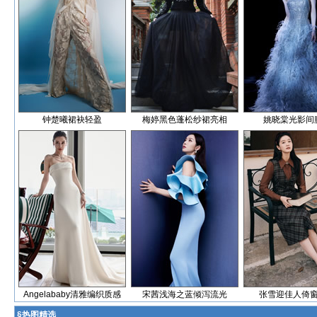
钟楚曦裙袂轻盈
梅婷黑色蓬松纱裙亮相
姚晓棠光影间
Angelababy清雅编织质感
宋茜浅海之蓝倾泻流光
张雪迎佳人倚
§
热图精选