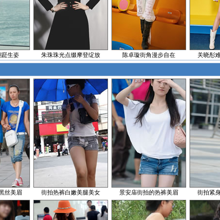
翩跹生姿
朱珠珠光点缀摩登绽放
陈卓璇街角漫步自在
关晓彤
黑丝美眉
街拍热裤白嫩美腿美女
景安庙街拍的热裤美眉
街拍紧