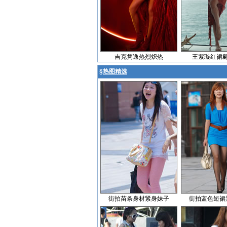
吉克隽逸热烈炽热
王紫璇红裙
§
热图精选
街拍苗条身材紧身妹子
街拍蓝色短裙