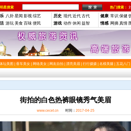
明星搜索
热门搜索：
乐
八卦
星闻
影视
综艺
历史
现代
近代
古代
健康
常识
保健
活
游玩
美食
百味
便民
游戏
动作
休闲
益智
情感
网摘
真情
体坛美图
|
香车美女
|
网络美女
|
网友自拍
|
漂亮美眉
|
行行摄摄
|
名模美腿
|
五花八门
街拍的白色热裤眼镜秀气美眉
www.cecet.cn
时间：
2017-04-25