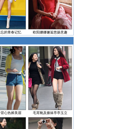
难忘的青春记忆
欧阳娜娜邂逅悠扬意趣
身背心热裤美眉
毛茸靴及膝袜亭亭玉立