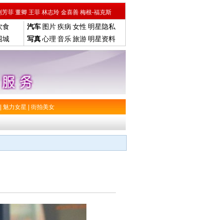
刘芳菲
董卿
王菲
林志玲
金喜善
梅根-福克斯
饮食
汽车
图片
疾病
女性
明星隐私
围城
写真
心理
音乐
旅游
明星资料
|
魅力女星
|
街拍美女