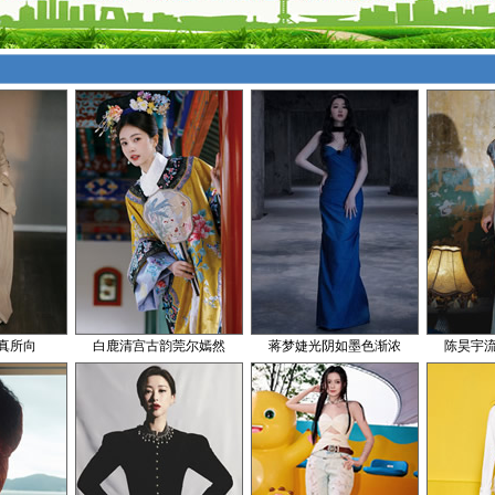
真所向
白鹿清宫古韵莞尔嫣然
蒋梦婕光阴如墨色渐浓
陈昊宇