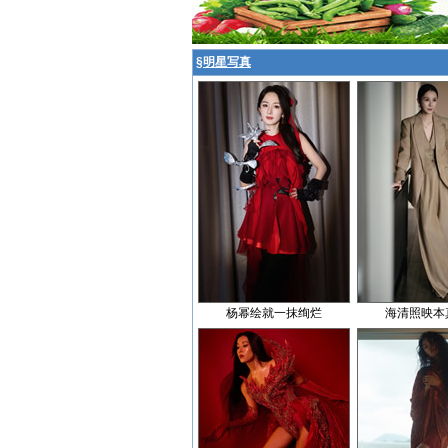
§
明星写真
杨幂绘就一抹绚烂
海清照映本