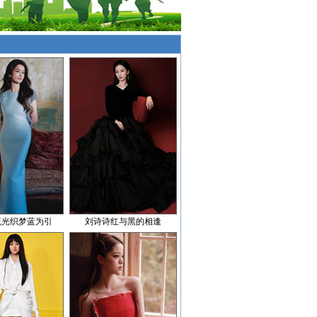
流光织梦蓝为引
刘诗诗红与黑的相逢