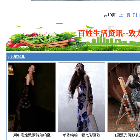
共10页:
上一页
[1]
§
明星写真
周冬雨逸致萦转如约至
单依纯绘一幅七彩画卷
白鹿流光倩影被