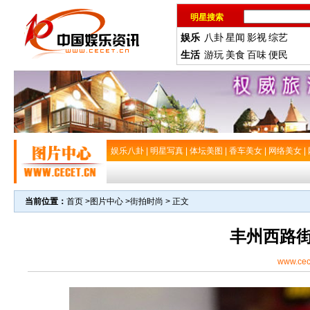
明星搜索
娱乐
八卦
星闻
影视
综艺
生活
游玩
美食
百味
便民
娱乐八卦
|
明星写真
|
体坛美图
|
香车美女
|
网络美女
|
当前位置：
首页
>
图片中心
>
街拍时尚
> 正文
丰州西路
www.cec