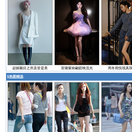
赵丽颖目之所及皆是美
宣璐紫袂翩跹映流光
周冬雨悦现真
§
热图精选