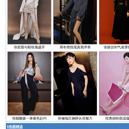
张碧晨勾勒玫瑰盛开
周冬雨悦现真我序章
张婧仪剑气凌霄
张靓颖披一身暮色赴约
孙俪端庄娴静从容魅力
段奥娟轻抚温
§
热图精选