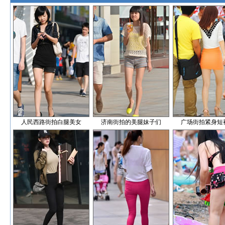
人民西路街拍白腿美女
济南街拍的美腿妹子们
广场街拍紧身短