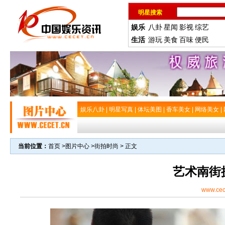
明星搜索
娱乐
八卦
星闻
影视
综艺
生活
游玩
美食
百味
便民
娱乐八卦
|
明星写真
|
体坛美图
|
香车美女
|
网络美女
|
当前位置：
首页
>
图片中心
>
街拍时尚
> 正文
艺术南街
www.cec