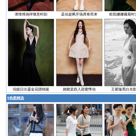
谭维维徜徉惬意时刻
孟佳超飒开场席卷而来
欧阳娜娜藏着时
倪妮日出鎏金花团锦簇
姚晓棠跌入甜蜜悸动
王紫璇黑白光
§
热图精选