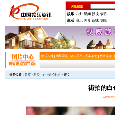
明星搜索
娱乐
八卦
星闻
影视
综艺
生活
游玩
美食
百味
便民
娱乐八卦
|
明星写真
|
体坛美图
|
香车美女
|
网络美女
|
当前位置：
首页
>
图片中心
>
街拍时尚
> 正文
街拍的白
www.cec