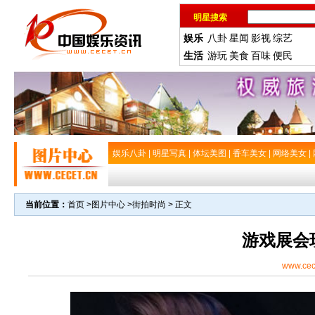
明星搜索
娱乐
八卦
星闻
影视
综艺
生活
游玩
美食
百味
便民
娱乐八卦
|
明星写真
|
体坛美图
|
香车美女
|
网络美女
|
当前位置：
首页
>
图片中心
>
街拍时尚
> 正文
游戏展会
www.cec