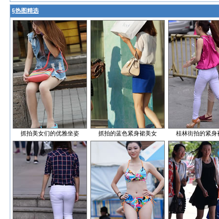
§
热图精选
抓拍美女们的优雅坐姿
抓拍的蓝色紧身裙美女
桂林街拍的紧身