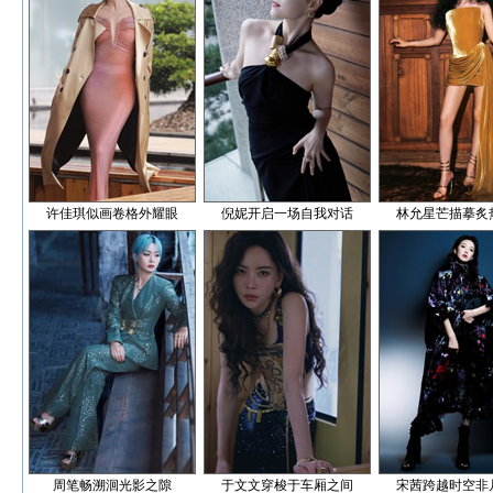
许佳琪似画卷格外耀眼
倪妮开启一场自我对话
林允星芒描摹炙
周笔畅溯洄光影之隙
于文文穿梭于车厢之间
宋茜跨越时空非