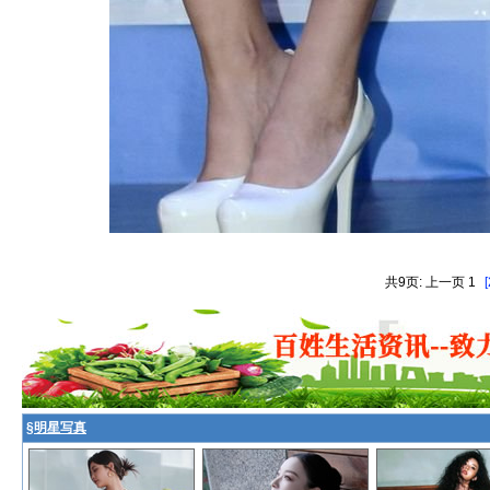
共9页: 上一页 1
[
§
明星写真