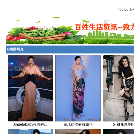
共5页: 上
§
明星写真
Angelababy夜游香江
童瑶裙摆盛放如花
宋祖儿漫步