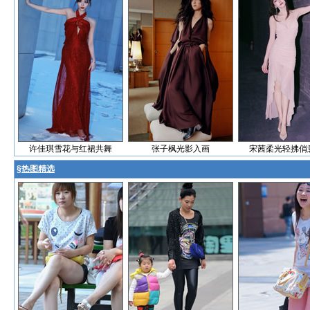
许佳琪雪花与红裙共舞
张子枫光影入画
宋茜柔光轻拂俏
§
热图精选