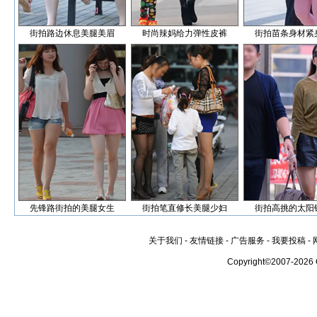
街拍路边休息美腿美眉
时尚辣妈给力弹性皮裤
街拍苗条身材紧
先锋路街拍的美腿女生
街拍笔直修长美腿少妇
街拍高挑的太阳
关于我们
-
友情链接
-
广告服务
-
我要投稿
-
Copyright©2007-2026