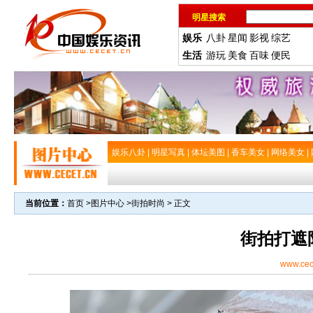
明星搜索
娱乐
八卦
星闻
影视
综艺
生活
游玩
美食
百味
便民
娱乐八卦
|
明星写真
|
体坛美图
|
香车美女
|
网络美女
|
当前位置：
首页
>
图片中心
>
街拍时尚
> 正文
街拍打遮
www.cec