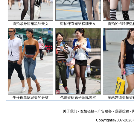
街拍紧身短裙黑丝美女
街拍连衣短裙裸腿美女
街拍的卡哇伊热
牛仔裤黑妹完美的身材
包臀短裙妹子细腻黑丝
车站东街抓拍短
关于我们
-
友情链接
-
广告服务
-
我要投稿
-
Copyright©2007-2026