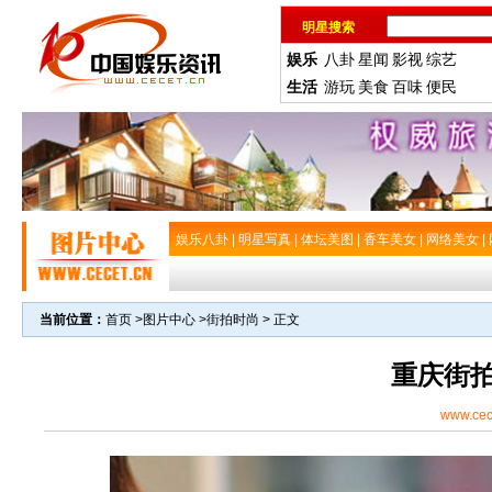
明星搜索
娱乐
八卦
星闻
影视
综艺
生活
游玩
美食
百味
便民
娱乐八卦
|
明星写真
|
体坛美图
|
香车美女
|
网络美女
|
当前位置：
首页
>
图片中心
>
街拍时尚
> 正文
重庆街
www.cec