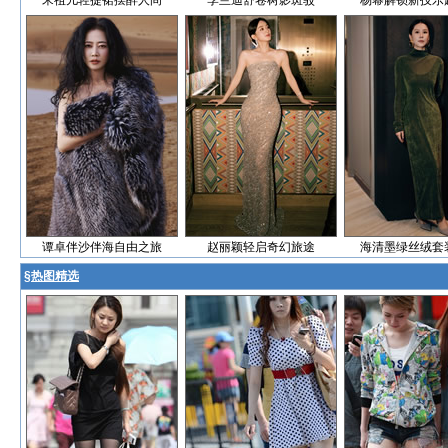
宋祖儿轻提裙摆醉人间
李兰迪舒卷树影斑驳
杨幂解锁新技乐
谭卓伴沙伴海自由之旅
赵丽颖轻启奇幻旅途
海清墨绿丝绒套
§
热图精选