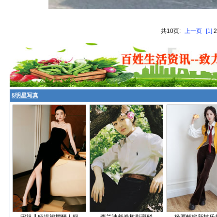
共10页:
上一页
[1]
§
明星写真