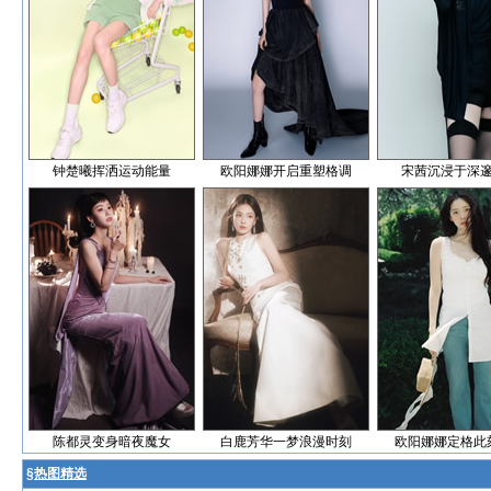
钟楚曦挥洒运动能量
欧阳娜娜开启重塑格调
宋茜沉浸于深
陈都灵变身暗夜魔女
白鹿芳华一梦浪漫时刻
欧阳娜娜定格此
§
热图精选