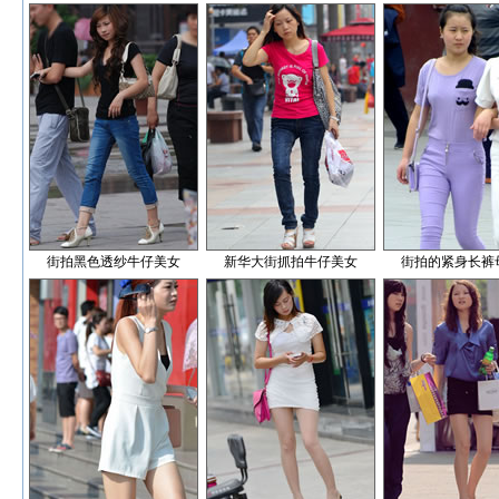
街拍黑色透纱牛仔美女
新华大街抓拍牛仔美女
街拍的紧身长裤