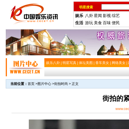
明星搜索
娱乐
八卦
星闻
影视
综艺
生活
游玩
美食
百味
便民
娱乐八卦
|
明星写真
|
体坛美图
|
香车美女
|
网络美女
|
当前位置：
首页
>
图片中心
>
街拍时尚
> 正文
街拍的
www.cec