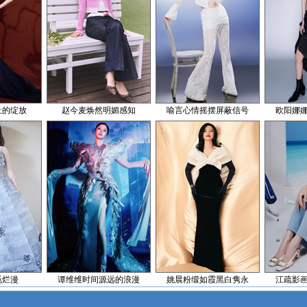
止的绽放
赵今麦焕然明媚感知
喻言心情摇摆屏蔽信号
欧阳娜
觅烂漫
谭维维时间源远的浪漫
姚晨粉缎如霞黑白隽永
江疏影