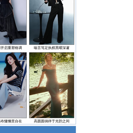
娜开启重塑格调
喻言笃定执棋黑曜深邃
画布慵懒里自在
高圆圆徜徉于光韵之间