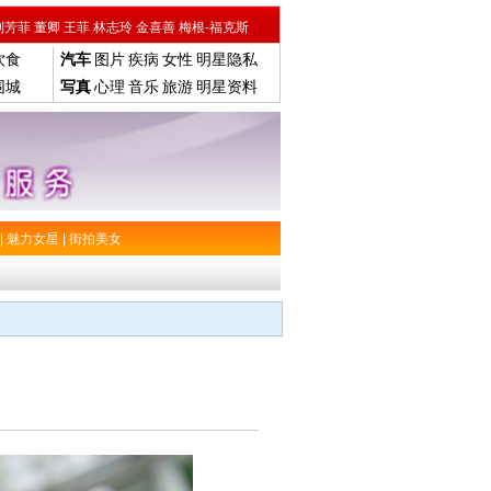
刘芳菲
董卿
王菲
林志玲
金喜善
梅根-福克斯
饮食
汽车
图片
疾病
女性
明星隐私
围城
写真
心理
音乐
旅游
明星资料
|
魅力女星
|
街拍美女