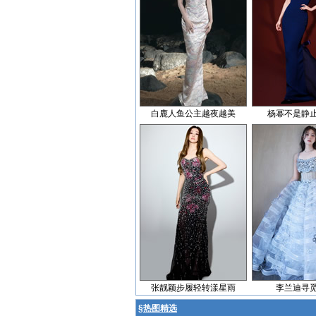
白鹿人鱼公主越夜越美
杨幂不是静
张靓颖步履轻转漾星雨
李兰迪寻
§
热图精选