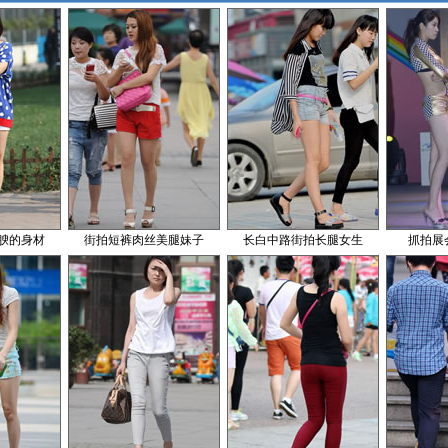
腴的身材
街拍短裤肉丝美腿妹子
长白中路街拍长腿女生
抓拍展