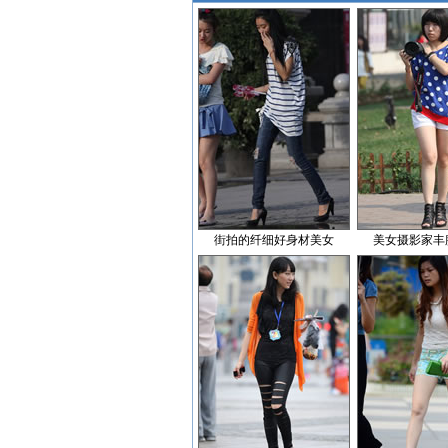
街拍的纤细好身材美女
美女摄影家丰