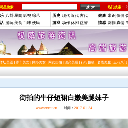
明星搜索
热门搜索：
乐
八卦
星闻
影视
综艺
历史
现代
近代
古代
健康
常识
保健
活
游玩
美食
百味
便民
游戏
动作
休闲
益智
情感
网摘
真情
体坛美图
|
香车美女
|
网络美女
|
网友自拍
|
漂亮美眉
|
行行摄摄
|
名模美腿
|
五花八门
街拍的牛仔短裙白嫩美腿妹子
www.cecet.cn
时间：
2017-01-24