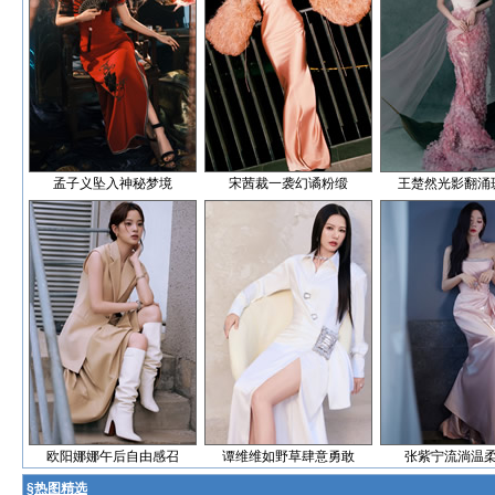
孟子义坠入神秘梦境
宋茜裁一袭幻谲粉缎
王楚然光影翻涌
欧阳娜娜午后自由感召
谭维维如野草肆意勇敢
张紫宁流淌温
§
热图精选