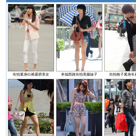
街拍紧身白裤露脐美女
幸福西路街拍美腿妹子
街拍格子紧身长