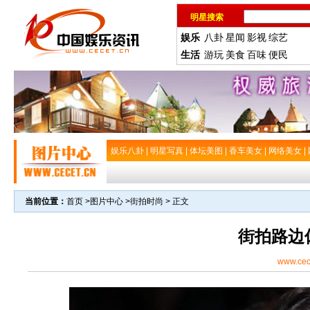
明星搜索
娱乐
八卦
星闻
影视
综艺
生活
游玩
美食
百味
便民
娱乐八卦
|
明星写真
|
体坛美图
|
香车美女
|
网络美女
|
当前位置：
首页
>
图片中心
>
街拍时尚
> 正文
街拍路边
www.cec