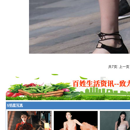
共7页: 上一页
§
明星写真