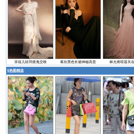
宋祖儿轻羽摇曳交映
蒋欣黑色长裙神秘高贵
林允将喧嚣关
§
热图精选