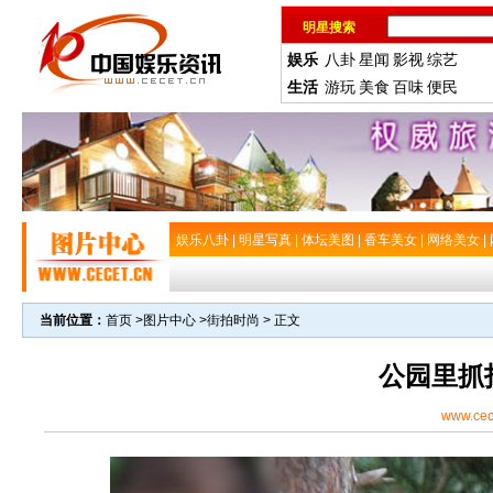
明星搜索
娱乐
八卦
星闻
影视
综艺
生活
游玩
美食
百味
便民
娱乐八卦
|
明星写真
|
体坛美图
|
香车美女
|
网络美女
|
当前位置：
首页
>
图片中心
>
街拍时尚
> 正文
公园里抓
www.cec