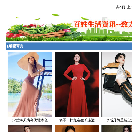
共5页: 上
§
明星写真
宋茜海天为幕优雅本色
杨幂一抹红在生长漫溢
李斯丹妮重新定