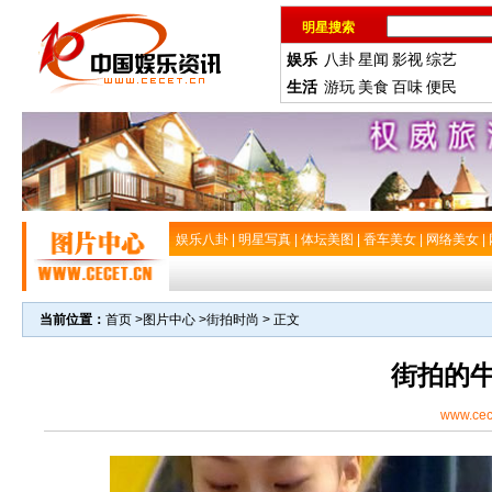
明星搜索
娱乐
八卦
星闻
影视
综艺
生活
游玩
美食
百味
便民
娱乐八卦
|
明星写真
|
体坛美图
|
香车美女
|
网络美女
|
当前位置：
首页
>
图片中心
>
街拍时尚
> 正文
街拍的
www.cec