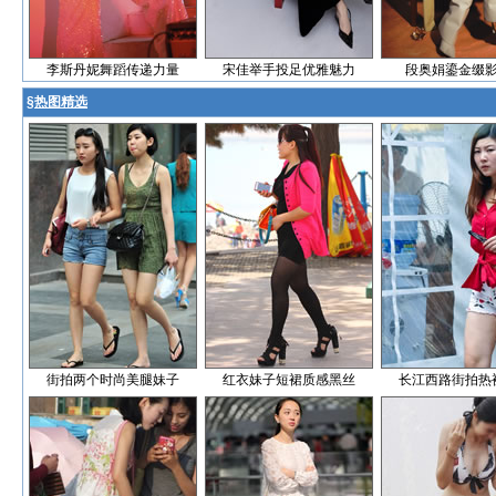
李斯丹妮舞蹈传递力量
宋佳举手投足优雅魅力
段奥娟鎏金缀
§
热图精选
街拍两个时尚美腿妹子
红衣妹子短裙质感黑丝
长江西路街拍热