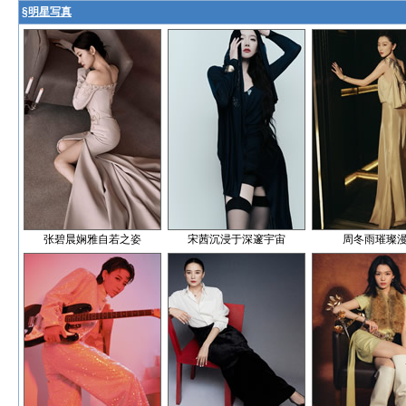
§
明星写真
张碧晨娴雅自若之姿
宋茜沉浸于深邃宇宙
周冬雨璀璨