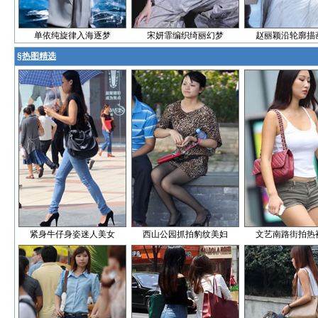
单依纯旋律入海逐梦
宋妍霏编织绮丽幻梦
赵丽颖沿轮廓描
§
热图精选
紧身牛仔身姿迷人美女
西山公园抓拍豹纹美妇
文艺南路街拍热