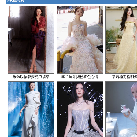
§
明星写真
朱珠以物载梦凭痕续章
李兰迪采撷粉雾色心情
章若楠定格明