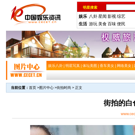
明星搜索
娱乐
八卦
星闻
影视
综艺
生活
游玩
美食
百味
便民
娱乐八卦
|
明星写真
|
体坛美图
|
香车美女
|
网络美女
|
当前位置：
首页
>
图片中心
>
街拍时尚
> 正文
街拍的白
www.cec