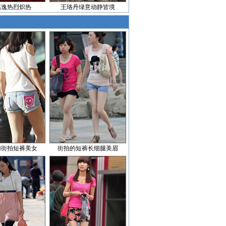
隽逸热烈炽热
王珞丹绿意动静皆境
门街拍短裤美女
街拍的短裤长细腿美眉