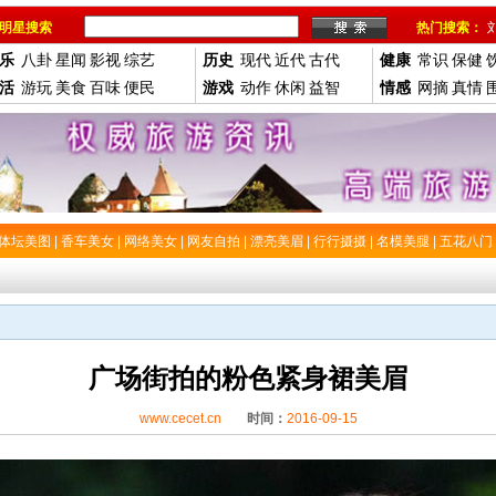
明星搜索
热门搜索：
乐
八卦
星闻
影视
综艺
历史
现代
近代
古代
健康
常识
保健
活
游玩
美食
百味
便民
游戏
动作
休闲
益智
情感
网摘
真情
体坛美图
|
香车美女
|
网络美女
|
网友自拍
|
漂亮美眉
|
行行摄摄
|
名模美腿
|
五花八门
广场街拍的粉色紧身裙美眉
www.cecet.cn
时间：
2016-09-15