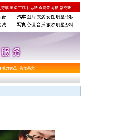
刘芳菲
董卿
王菲
林志玲
金喜善
梅根-福克斯
饮食
汽车
图片
疾病
女性
明星隐私
围城
写真
心理
音乐
旅游
明星资料
|
魅力女星
|
街拍美女