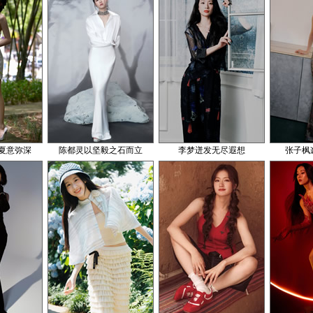
夏意弥深
陈都灵以坚毅之石而立
李梦迸发无尽遐想
张子枫