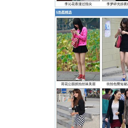
李沁花香漫过指尖
李梦碎光掠夜
§
热图精选
荷花公园抓拍丝袜美眉
街拍包臀短裙