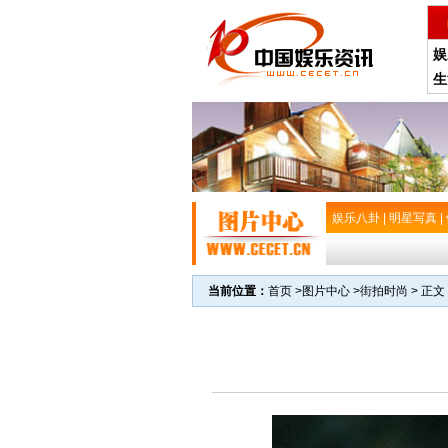
娱
生
娱乐八卦
|
明星写真
|
当前位置：
首页
>
图片中心
>
街拍时尚
> 正文