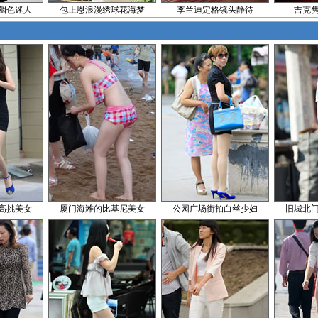
幽色迷人
包上恩浪漫绣球花海梦
李兰迪定格镜头静待
吉克
高挑美女
厦门海滩的比基尼美女
公园广场街拍白丝少妇
旧城北