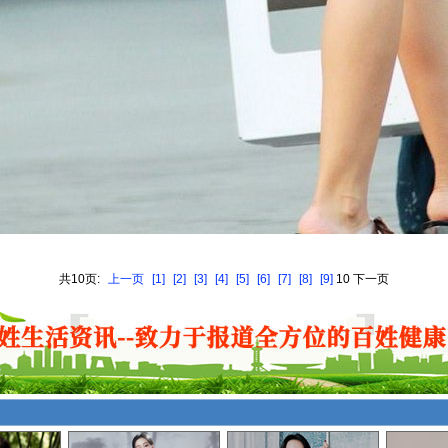
共10页:
上一页
[1]
[2]
[3]
[4]
[5]
[6]
[7]
[8]
[9]
10 下一页