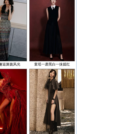
邂逅旖旎风光
童瑶一袭黑白一抹嫣红