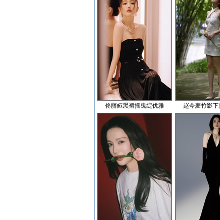
佟丽娅黑裙摇曳绽优雅
赵今麦竹影下