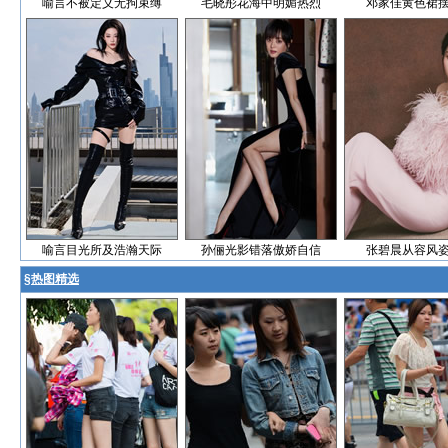
喻言不被定义无拘束缚
毛晓彤花海中明媚热烈
邓家佳黄色裙
喻言目光所及浩瀚天际
孙俪光影错落傲娇自信
张碧晨从容风
§
热图精选