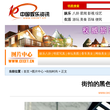
明星搜索
娱乐
八卦
星闻
影视
综艺
生活
游玩
美食
百味
便民
娱乐八卦
|
明星写真
|
体坛美图
|
香车美女
|
网络美女
|
当前位置：
首页
>
图片中心
>
街拍时尚
> 正文
街拍的黑
www.cec