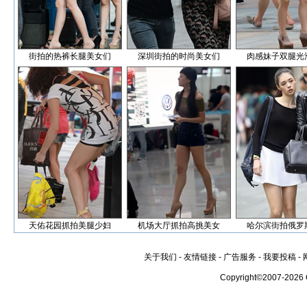
街拍的热裤长腿美女们
深圳街拍的时尚美女们
肉感妹子双腿光
天佑花园抓拍美腿少妇
机场大厅抓拍高挑美女
哈尔滨街拍俄罗
关于我们
-
友情链接
-
广告服务
-
我要投稿
-
Copyright©2007-2026