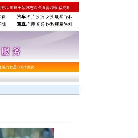
刘芳菲
董卿
王菲
林志玲
金喜善
梅根-福克斯
饮食
汽车
图片
疾病
女性
明星隐私
围城
写真
心理
音乐
旅游
明星资料
|
魅力女星
|
街拍美女