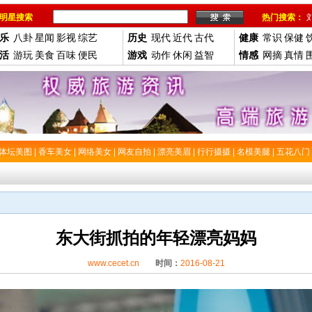
明星搜索
热门搜索：
乐
八卦
星闻
影视
综艺
历史
现代
近代
古代
健康
常识
保健
活
游玩
美食
百味
便民
游戏
动作
休闲
益智
情感
网摘
真情
体坛美图
|
香车美女
|
网络美女
|
网友自拍
|
漂亮美眉
|
行行摄摄
|
名模美腿
|
五花八门
东大街抓拍的年轻漂亮妈妈
www.cecet.cn
时间：
2016-08-21