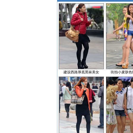
建设西路厚底黑袜美女
街拍小麦肤色