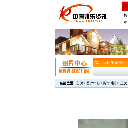
娱
生
娱乐八卦
|
明星写真
|
当前位置：
首页
>
图片中心
>
街拍时尚
> 正文