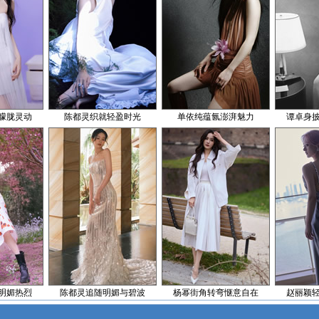
朦胧灵动
陈都灵织就轻盈时光
单依纯蕴氤澎湃魅力
谭卓身
明媚热烈
陈都灵追随明媚与碧波
杨幂街角转弯惬意自在
赵丽颖