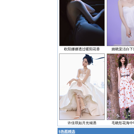
欧阳娜娜透过暖阳花香
姚晓棠洁白下
许佳琪如月光倾洒
毛晓彤花海中
§
热图精选