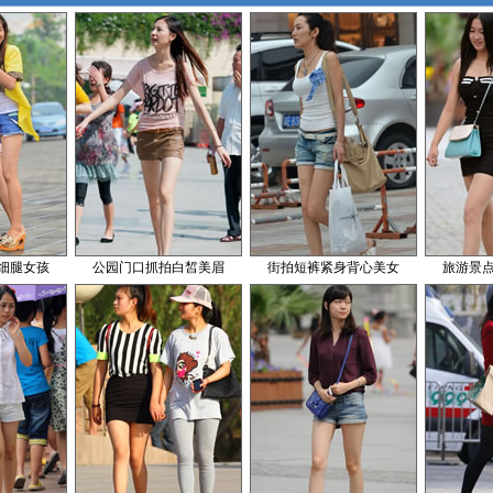
细腿女孩
公园门口抓拍白皙美眉
街拍短裤紧身背心美女
旅游景