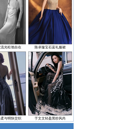
披流光松弛自在
陈卓璇宝石蓝礼服裙
轻柔与明快交织
于文文轻盈黑纱风尚