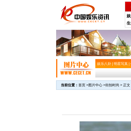
娱
生
娱乐八卦
|
明星写真
|
当前位置：
首页
>
图片中心
>
街拍时尚
> 正文