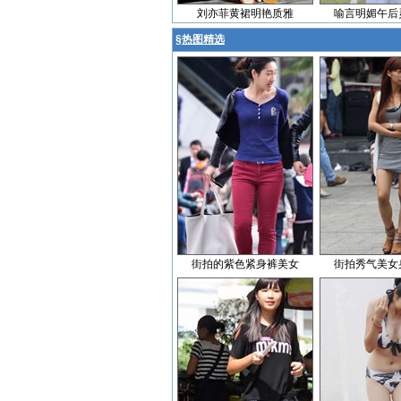
刘亦菲黄裙明艳质雅
喻言明媚午后
§
热图精选
街拍的紫色紧身裤美女
街拍秀气美女