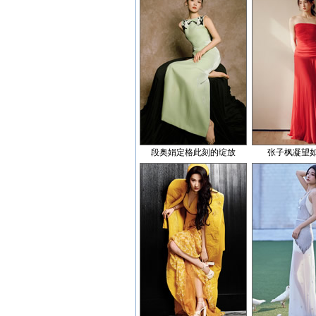
段奥娟定格此刻的绽放
张子枫凝望