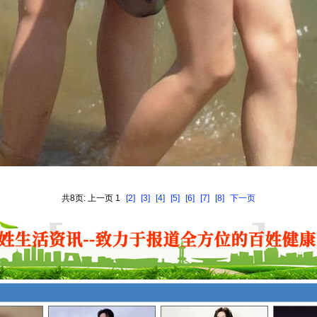
共8页: 上一页 1
[2]
[3]
[4]
[5]
[6]
[7]
[8]
下一页