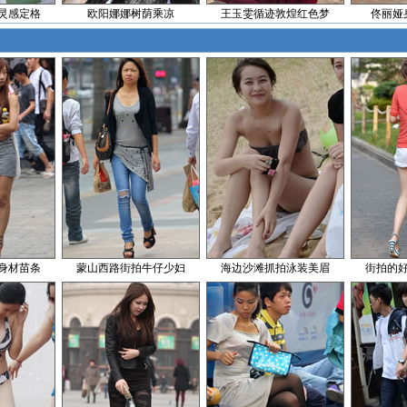
灵感定格
欧阳娜娜树荫乘凉
王玉雯循迹敦煌红色梦
佟丽娅
身材苗条
蒙山西路街拍牛仔少妇
海边沙滩抓拍泳装美眉
街拍的