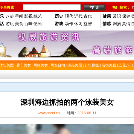
明星搜索
热门搜索：
乐
八卦
星闻
影视
综艺
历史
现代
近代
古代
健康
常识
保健
活
游玩
美食
百味
便民
游戏
动作
休闲
益智
情感
网摘
真情
体坛美图
|
香车美女
|
网络美女
|
网友自拍
|
漂亮美眉
|
行行摄摄
|
名模美腿
|
五花八门
深圳海边抓拍的两个泳装美女
www.cecet.cn
时间：
2016-08-11