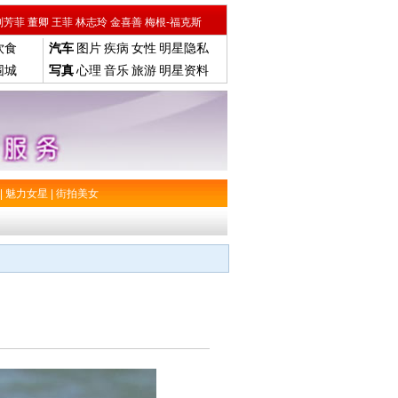
刘芳菲
董卿
王菲
林志玲
金喜善
梅根-福克斯
饮食
汽车
图片
疾病
女性
明星隐私
围城
写真
心理
音乐
旅游
明星资料
|
魅力女星
|
街拍美女