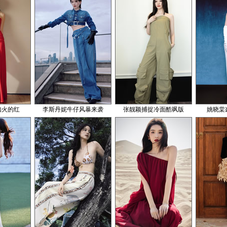
如火的红
李斯丹妮牛仔风暴来袭
张靓颖捕捉冷面酷飒版
姚晓棠