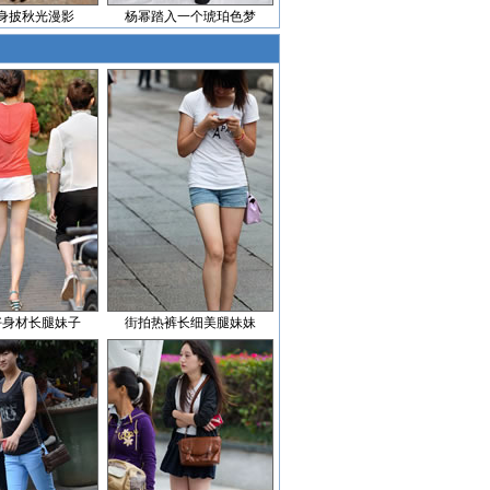
身披秋光漫影
杨幂踏入一个琥珀色梦
好身材长腿妹子
街拍热裤长细美腿妹妹