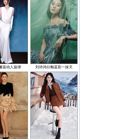
邂逅动人旋律
刘诗诗白釉蓝彩一抹天