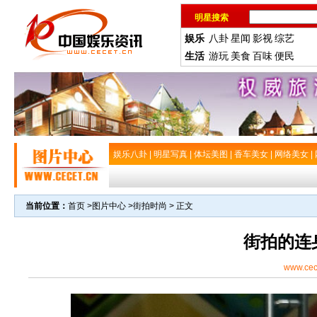
明星搜索
娱乐
八卦
星闻
影视
综艺
生活
游玩
美食
百味
便民
娱乐八卦
|
明星写真
|
体坛美图
|
香车美女
|
网络美女
|
当前位置：
首页
>
图片中心
>
街拍时尚
> 正文
街拍的连
www.cec