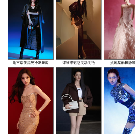
喻言暗夜流光冷冽舞爵
谭维维魅惑灵动明艳
姚晓棠触摸静