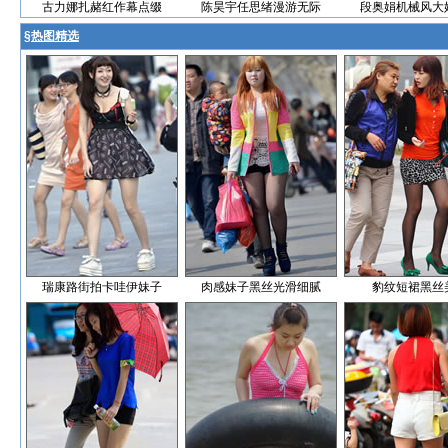
古力娜扎赭红作幕点缀
陈昊宇任思绪漫游无际
段奥娟机械风大
§
热图精选
瑞康路街拍卡哇伊妹子
肉感妹子黑丝光滑细腻
豹纹短裙黑丝