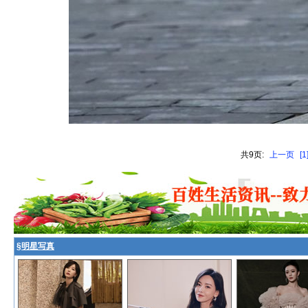
共9页:
上一页
[1
§
明星写真