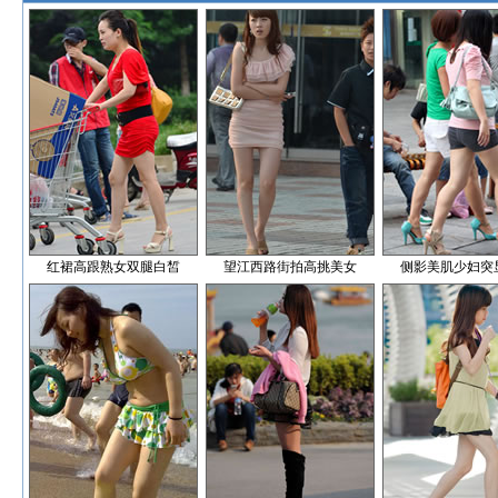
红裙高跟熟女双腿白皙
望江西路街拍高挑美女
侧影美肌少妇突