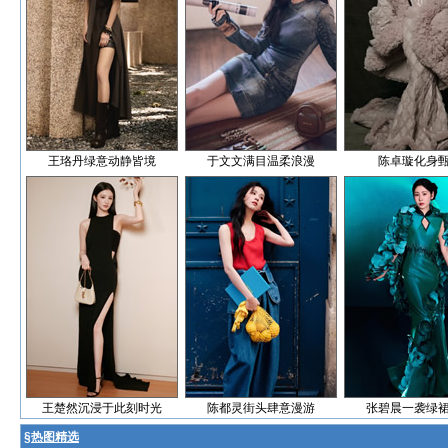
王珞丹绿意动静皆境
于文文满目温柔浪漫
陈卓璇化身
王楚然沉浸于此刻时光
陈都灵街头肆意漫游
张碧晨一袭绿
§
热图精选