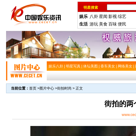
明星搜索
娱乐
八卦
星闻
影视
综艺
生活
游玩
美食
百味
便民
娱乐八卦
|
明星写真
|
体坛美图
|
香车美女
|
网络美女
|
当前位置：
首页
>
图片中心
>
街拍时尚
> 正文
街拍的两
www.cec