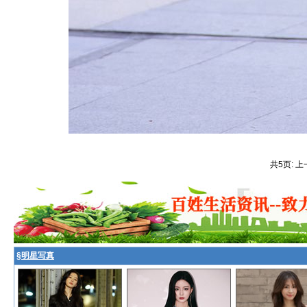
共5页: 上
§
明星写真