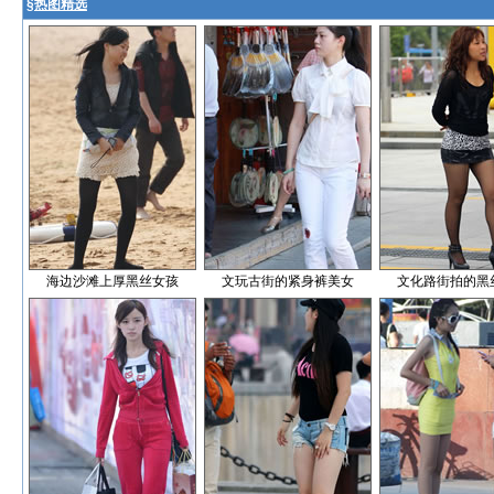
§
热图精选
海边沙滩上厚黑丝女孩
文玩古街的紧身裤美女
文化路街拍的黑