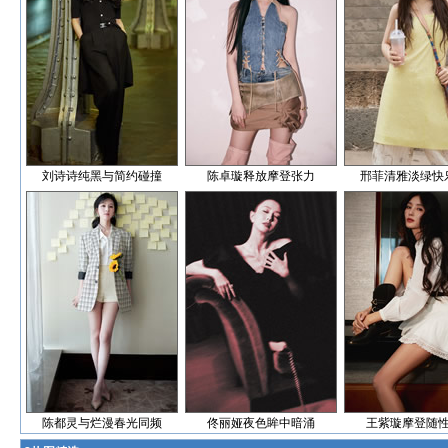
刘诗诗纯黑与简约碰撞
陈卓璇释放摩登张力
邢菲清雅淡绿快
陈都灵与烂漫春光同频
佟丽娅夜色眸中暗涌
王紫璇摩登随