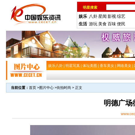
明星搜索
娱乐
八卦
星闻
影视
综艺
生活
游玩
美食
百味
便民
娱乐八卦
|
明星写真
|
体坛美图
|
香车美女
|
网络美女
|
当前位置：
首页
>
图片中心
>
街拍时尚
> 正文
明德广场
www.cec