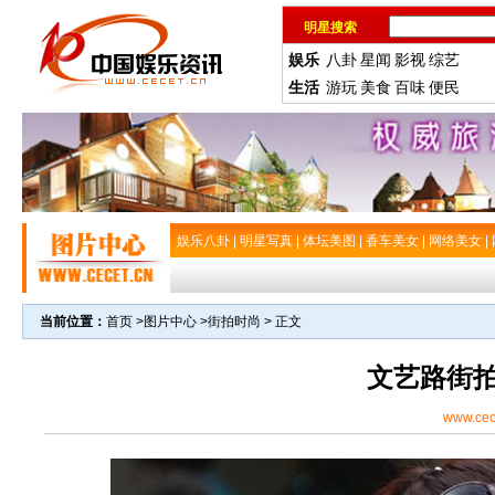
明星搜索
娱乐
八卦
星闻
影视
综艺
生活
游玩
美食
百味
便民
娱乐八卦
|
明星写真
|
体坛美图
|
香车美女
|
网络美女
|
当前位置：
首页
>
图片中心
>
街拍时尚
> 正文
文艺路街
www.cec