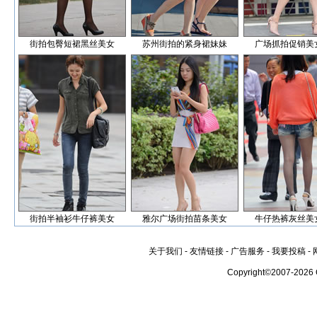
街拍包臀短裙黑丝美女
苏州街拍的紧身裙妹妹
广场抓拍促销美
街拍半袖衫牛仔裤美女
雅尔广场街拍苗条美女
牛仔热裤灰丝美
关于我们
-
友情链接
-
广告服务
-
我要投稿
-
Copyright©2007-2026