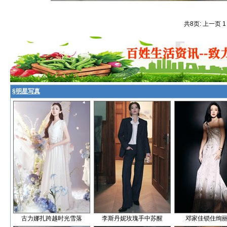
共8页: 上一页 
§
明星写真
古力娜扎跨越时光雪落
李斯丹妮玫瑰手中苏醒
邓家佳锁住绚