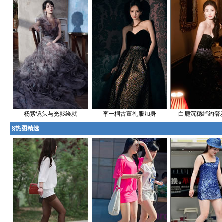
杨紫镜头与光影绘就
李一桐古董礼服加身
白鹿沉稳绰约奢
§
热图精选