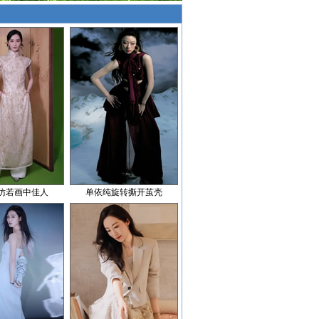
仿若画中佳人
单依纯旋转撕开茧壳