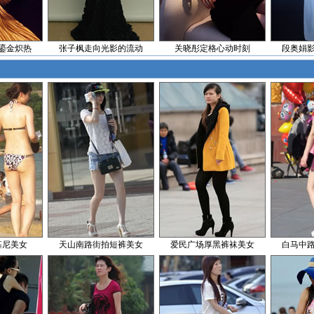
鎏金炽热
张子枫走向光影的流动
关晓彤定格心动时刻
段奥娟
基尼美女
天山南路街拍短裤美女
爱民广场厚黑裤袜美女
白马中