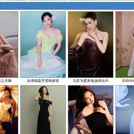
与之共舞
吴倩细蕊芳景映妍容
马苏为爱发电放肆尖叫
刘诗诗