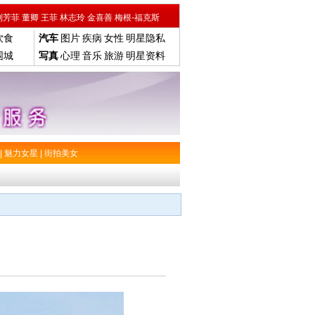
刘芳菲
董卿
王菲
林志玲
金喜善
梅根-福克斯
饮食
汽车
图片
疾病
女性
明星隐私
围城
写真
心理
音乐
旅游
明星资料
|
魅力女星
|
街拍美女