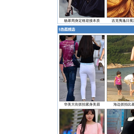
杨幂周身定格迎接本质
吉克隽逸日冕
§
热图精选
华美大街抓拍紧身美眉
海边抓拍比