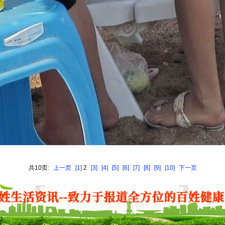
共10页:
上一页
[1]
2
[3]
[4]
[5]
[6]
[7]
[8]
[9]
[10]
下一页