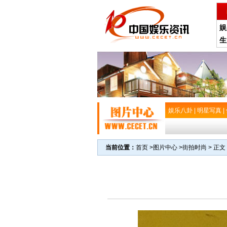
娱
生
娱乐八卦
|
明星写真
|
当前位置：
首页
>
图片中心
>
街拍时尚
> 正文