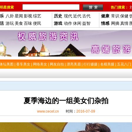
明星搜索
热门搜索：
乐
八卦
星闻
影视
综艺
历史
现代
近代
古代
健康
常识
保健
活
游玩
美食
百味
便民
游戏
动作
休闲
益智
情感
网摘
真情
体坛美图
|
香车美女
|
网络美女
|
网友自拍
|
漂亮美眉
|
行行摄摄
|
名模美腿
|
五花八门
夏季海边的一组美女们杂拍
www.cecet.cn
时间：
2016-07-09