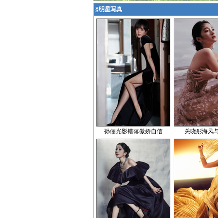
§
明星写真
孙俪光影错落傲娇自信
关晓彤海风