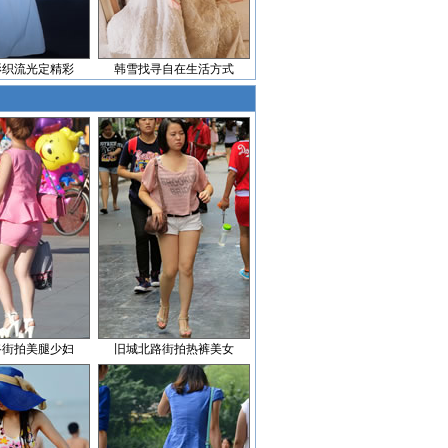
影织流光定精彩
韩雪找寻自在生活方式
路街拍美腿少妇
旧城北路街拍热裤美女